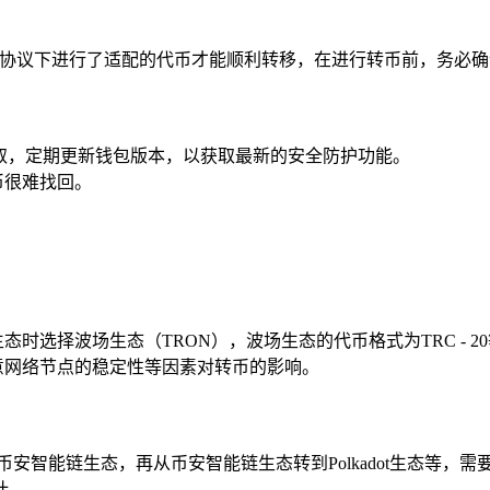
链协议下进行了适配的代币才能顺利转移，在进行转币前，务必
盗取，定期更新钱包版本，以获取最新的安全防护功能。
币很难找回。
时选择波场生态（TRON），波场生态的代币格式为TRC - 2
意网络节点的稳定性等因素对转币的影响。
安智能链生态，再从币安智能链生态转到Polkadot生态等，
计。