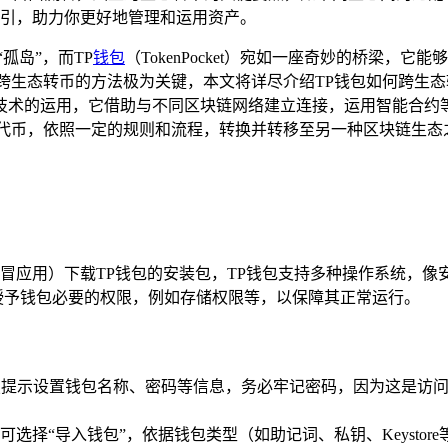
引，助力你更好地管理和运用资产。
孤岛”，而TP
钱包
（TokenPocket）宛如一座奇妙的桥梁，
跨生态转币的方法极为关键，本文将详尽介绍TP钱包如何跨生态
技术的运用，它借助与不同区块链网络建立连接，运用智能合约
的代币，依照一定的规则和流程，转换并转移至另一种区块链生态
应用）下载TP钱包的安装包，TP钱包支持多种操作系统，像安
授予钱包必要的权限，例如存储权限等，以保障其正常运行。
按照提示设置钱包名称、密码等信息，务必牢记密码，因为这是访
选择“导入钱包”，依据钱包类型（如助记词、私钥、Keystor