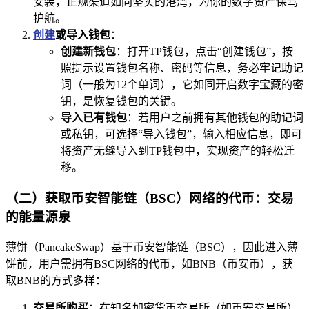
安装，正规渠道如同坚实的港湾，为你的数字资产保驾
护航。
创建
或导入钱包
：
创建新钱包
：打开TP钱包，点击“创建钱包”，按
照提示设置钱包名称、密码等信息，务必牢记助记
词（一般为12个单词），它如同开启数字宝藏的密
钥，是恢复钱包的关键。
导入已有钱包
：若用户之前拥有其他钱包的助记词
或私钥，可选择“导入钱包”，输入相应信息，即可
将资产无缝导入到TP钱包中，实现资产的轻松迁
移。
（二）获取币安智能链（BSC）网络的代币：交易
的能量源泉
薄饼（PancakeSwap）基于币安智能链（BSC），因此进入薄
饼前，用户需拥有BSC网络的代币，如BNB（币安币），获
取BNB的方式多样：
交易所购买
：在知名加密货币交易所（如币安交易所）