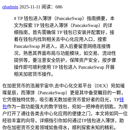
qbadmin
2025-11-11
阅读：686
# TP 钱包进入薄饼（PancakeSwap）指南摘要，本
文为探索 TP 钱包进入薄饼（PancakeSwap）的详
细指南，首先需确保 TP 钱包已安装并配置好，接
着在钱包内找到相关去中心化应用入口，搜索
PancakeSwap 并进入，进入后要留意网络连接情
况，熟悉其界面布局与功能模块，如交易、流动性
提供等，要注意安全防护，保障资产安全，按步骤
操作即可顺利使用 TP 钱包进入 PancakeSwap 开展
相关加密货币操作。
在加密货币的浩瀚宇宙中,去中心化交易平台（DEX）宛如璀
璨星辰，而薄饼（PancakeSwap）更是其中备受瞩目的一颗，
它凭借独特优势，吸引着无数加密货币爱好者的目光，TP
钱
包
作为一款功能强大的数字钱包，宛如一把神奇的钥匙，为用
户打开了通往各类去中心化应用的便捷之门，本文将如同一位
经验丰富的向导，详细指引你如何通过TP钱包进入薄饼，助
你在加密货币交易领域如鱼得水，顺利探索未知的精彩。