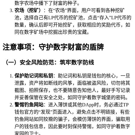
数字农场中播下了财富的种子。
农场（挖矿）
：在“农场”界面，用户可看到各种挖矿
池，选择自己有LP代币的挖矿池，点击“存入”LP代币的
数量，确认后即可开始挖矿，获取相应的奖励代币，如
同在数字矿场中挖掘出珍贵的宝藏。
注意事项：守护数字财富的盾牌
（一）安全风险防范：筑牢数字防线
保护助记词和私钥
：助记词和私钥是钱包的核心，一旦
泄露，资产将如断线的风筝，面临被盗风险，切勿将其
截图、拍照保存，也不要随意告知他人，最好手写记录
并妥善保管在安全之处，如同守护着数字城堡的密码。
警惕钓鱼网站
：进入薄饼或其他DApp时，务必通过TP
钱包官方的“发现”页面进入，避免点击不明链接，有些
钓鱼网站如同狡猾的骗子，会模仿薄饼的界面，骗取用
户的钱包信息，因此要时刻保持警惕，如同守护着数字
家园的卫士。