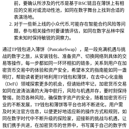
前，要确认所涉及的代币是基于BSC链且在薄饼上有相
应的交易对或流动性池，如同在数字舞台上找到合适的
表演场地。
对于一些新上线的小众代币,可能存在智能合约风险等问
题，参与相关操作时要谨慎评估，如同在数字丛林中探
索未知时保持敏锐的洞察力。
通过TP钱包进入薄饼（PancakeSwap），是一段充满机遇与挑
战的数字之旅，从安装钱包、准备资产、切换网络到具体的交
易等操作，每一步都如同一环环相扣的链条，关系到用户在加
密货币交易中的体验和资产安全，希望本文的指南能如同一盏
明灯，帮助读者更好地利用TP钱包和薄饼，在去中心化金融
（DeFi）领域探索更多的机会，但请始终牢记，加密货币交易
如同在波涛汹涌的大海中航行，风险与机遇并存，要时刻保持
警惕，防范各种风险，确保数字资产的安全，随着加密货币行
业的不断发展，TP钱包和薄饼等平台也将不断进化，用户需
及时关注官方信息，以便更好地适应新的操作方式和规则，如
同在数字时代中不断升级的探险家，迎接新的挑战与机遇，让
我们携手共进，在加密货币的世界中，书写属于自己的数字传