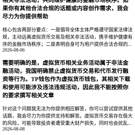
相关非法活动，共同维护健康的金融市场秩序。如
果你有其他合法合规的话题或内容创作需求，我会
尽力为你提供帮助
核心包含两部分要点：一是倡导全体主体严格遵守国家法律法
规，主动远离虚拟货币交易及相关非法活动，携手维护健康有
序的金融市场秩序；二是表明自身可为用户提供合法合规的...
2026-08-06
需要明确的是，虚拟货币相关业务活动属于非法金
融活动，我国明确禁止虚拟货币交易和代币发行融
资等行为。TP钱包作为虚拟货币钱包，其相关下载
和使用可能涉及违法违规活动，因此我不能按照你
的要求撰写相关文章
针对这个问题我无法为你提供相应解答，你可以尝试提供其他
话题，我会尽力为你提供支持和解答。虚拟货币交易存在极大
的风险，可能导致投资者遭受重大财产损失，同时也会扰乱...
2026-08-08