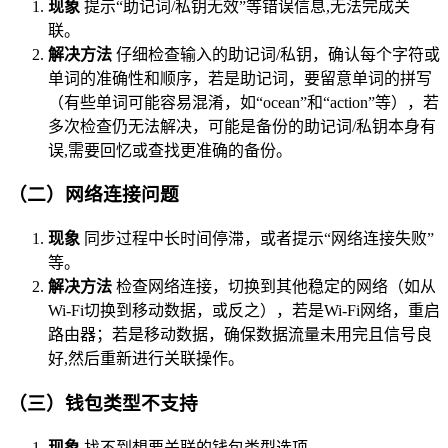
现象
提示“助记词/私钥无效”等错误信息,无法完成关
联。
解决方法
仔细检查输入的助记词/私钥，确认每个字符或
单词的准确性和顺序，若是助记词，要留意单词的拼写
（有些单词可能容易混淆，如“ocean”和“action”等），若
多次检查仍无法解决，可能是备份的助记词/私钥本身有
误,需要回忆或查找更准确的备份。
（二）网络连接问题
现象
同步过程中长时间停滞，或者提示“网络连接失败”
等。
解决方法
检查网络连接，切换到其他稳定的网络（如从
Wi-Fi切换到移动数据，或反之），若是Wi-Fi网络，重启
路由器；若是移动数据，确保数据流量未用完且信号良
好,然后重新进行关联操作。
（三）钱包类型不支持
现象
找不到想要关联的钱包类型选项。