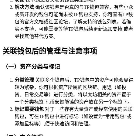
解决方法
确认该钱包是否真的与TP钱包兼容，有些小众
或新开发的钱包可能尚未被TP钱包支持，你可查看TP钱
包的官方文档或社区论坛，了解支持的钱包列表，若确
实不支持，可能需要等待TP钱包后续更新添加支持,或者
寻找其他替代方案。
关联钱包后的管理与注意事项
（一）资产分类与标记
分类管理
关联多个钱包后，TP钱包中的资产可能会显得
较为繁杂，你可根据资产所属的区块链、用途（如投
资、日常交易等）进行分类，将以太坊相关的资产置于
一个分类标签下,币安智能链的资产放在另一个标签下。
标记重要钱包
对于一些存有大量资产或经常使用的关联
钱包，可在TP钱包中进行标记（如设置为“常用钱包”或
添加星标等）,便于快速访问和管理。