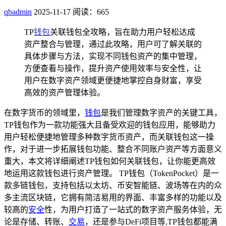
qbadmin
2025-11-17
阅读：665
TP
钱包
关联钱包全攻略，旨在助力用户轻松达成
资产整合与管理，通过此攻略，用户可了解关联的
具体步骤与方法，实现不同钱包资产的集中管理，
方便查看与操作，提升资产使用效率与安全性，让
用户在数字资产领域更便捷地掌控自身财富，享受
高效的资产管理体验。
在数字货币的领域里，
钱包
是我们管理数字资产的关键工具，
TP钱包作为一款功能强大且备受欢迎的钱包应用，能够助力
用户轻松便捷地管理多种数字货币资产，而关联钱包这一操
作，对于进一步拓展钱包功能、整合不同账户资产等方面意义
重大，本文将详细阐述TP钱包如何关联钱包，让你能更高效
地运用这款钱包进行资产管理。 TP钱包（TokenPocket）是一
款多链钱包，支持包括以太坊、币安智能链、波场等在内的众
多主流区块链，它拥有简洁易用的界面、丰富多样的功能以及
较高的
安全
性，为用户打造了一站式的数字资产服务体验，无
论是存储、转账、
交易
，还是参与DeFi项目等,TP钱包都能满