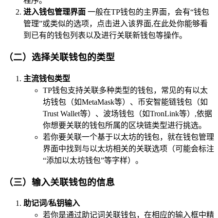
程序。
进入钱包管理界面
一般在TP钱包的主界面，会有“钱包
管理”或类似的选项，点击进入该界面,在此处你能够看
到已有的钱包列表以及进行关联新钱包等操作。
（二）选择关联钱包的类型
主流钱包类型
TP钱包支持关联多种类型的钱包，常见的有以太
坊钱包（如MetaMask等）、币安智能链钱包（如
Trust Wallet等）、波场钱包（如TronLink等）,依据
你想要关联的钱包所属的区块链类型进行挑选。
若你要关联一个基于以太坊的钱包，就在钱包管理
界面中找到与以太坊相关的关联选项（可能会标注
“添加以太坊钱包”等字样）。
（三）输入关联钱包的信息
助记词/私钥输入
若你是通过助记词关联钱包，在相应的输入框中精