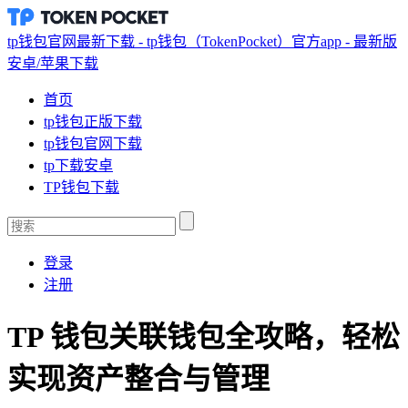
tp钱包官网最新下载 - tp钱包（TokenPocket）官方app - 最新版
安卓/苹果下载
首页
tp钱包正版下载
tp钱包官网下载
tp下载安卓
TP钱包下载
登录
注册
TP 钱包关联钱包全攻略，轻松
实现资产整合与管理