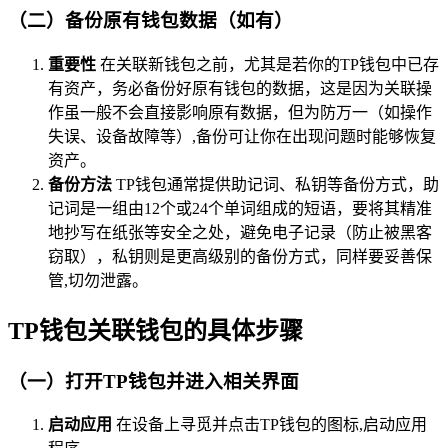
（二）备份原有钱包数据（如有）
重要性
在关联新钱包之前，尤其是若你的TP钱包中已存
有资产，务必备份好原有钱包的数据，这是因为关联操
作虽一般不会直接影响原有数据，但为防万一（如操作
失误、设备故障等）,备份可让你在出现问题时能够恢复
资产。
备份方法
TP钱包通常提供助记词、私钥等备份方式，助
记词是一组由12个或24个单词组成的短语，要将其精准
地抄写在纸张等安全之处，避免电子记录（防止被黑客
窃取），私钥则是更高级别的备份方式，同样要妥善保
管,切勿泄露。
TP钱包关联钱包的具体步骤
（一）打开TP钱包并进入相关界面
启动应用
在设备上寻觅并点击TP钱包的图标,启动应用