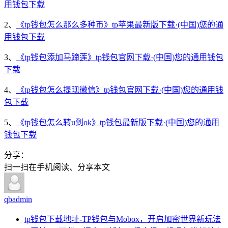
用钱包下载
2、
《tp钱包怎么那么多种币》tp苹果最新版下载·(中国)您的通
用钱包下载
3、
《tp钱包添加马蹄莲》tp钱包官网下载·(中国)您的通用钱包
下载
4、
《tp钱包怎么提现微信》tp钱包官网下载·(中国)您的通用钱
包下载
5、
《tp钱包怎么转u到ok》tp钱包最新版下载·(中国)您的通用
钱包下载
分享：
扫一扫在手机阅读、分享本文
qbadmin
tp钱包下载地址-TP钱包与Mobox，开启加密世界新玩法