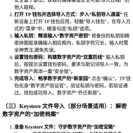
安全重于泰山，获取时确保渠道安全可靠,导入过程严防
他人窥视。
打开 TP 钱包并选择导入方式：步入“私钥导入通道”
在
新设备上打开 TP 钱包应用，轻触“导入钱包”，在导入方
式的“菜单”中，精准勾选“私钥”选项。
输入私钥：精准输入“数字资产密钥”
将备份的私钥如精
密拼图般准确输入相应框内，私钥字符冗长，输入时需
全神贯注,避免失误。
设置钱包密码：构建数字资产的“双重防线”
输入私钥
后，按提示设置钱包密码，要求与助记词导入一致，为
数字资产再添一重“安全锁”。
完成导入：畅享数字资产的“新家园”
点击“确认”，TP 钱
包化身“数字资产验证官”，验证私钥与密码，若验证通
过，钱包成功导入，数字资产“乔迁新居”。
（三）Keystore 文件导入（部分场景适用）：解密
数字资产的“加密档案”
准备 Keystore 文件：守护数字资产的“加密宝箱”