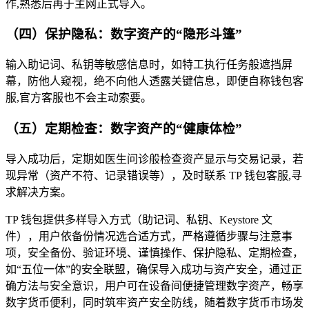
作,熟悉后再于主网正式导入。
（四）保护隐私：数字资产的“隐形斗篷”
输入助记词、私钥等敏感信息时，如特工执行任务般遮挡屏
幕，防他人窥视，绝不向他人透露关键信息，即便自称钱包客
服,官方客服也不会主动索要。
（五）定期检查：数字资产的“健康体检”
导入成功后，定期如医生问诊般检查资产显示与交易记录，若
现异常（资产不符、记录错误等），及时联系 TP 钱包客服,寻
求解决方案。
TP 钱包提供多样导入方式（助记词、私钥、Keystore 文
件），用户依备份情况选合适方式，严格遵循步骤与注意事
项，安全备份、验证环境、谨慎操作、保护隐私、定期检查，
如“五位一体”的安全联盟，确保导入成功与资产安全，通过正
确方法与安全意识，用户可在设备间便捷管理数字资产，畅享
数字货币便利，同时筑牢资产安全防线，随着数字货币市场发