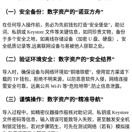
（一）安全备份：数字资产的“诺亚方舟”
在任何导入操作前，务必为先前钱包打造“安全堡垒”，助记
词、私钥或 Keystore 文件等关键信息，如同珍贵文物，备份
于多个安全之地，如离线存储设备（加密 U 盘、硬盘）、安
全纸质记录等,远离联网设备与易被他人获取之处。
（二）验证环境安全：数字资产的“安全结界”
导入时，确保设备与网络环境如“铜墙铁壁”，使用官方渠道下
载的 TP 钱包，拒绝不明来源，以防恶意软件入侵，网络连接
需安全可靠，远离公共 Wi-Fi 等“危险地带”,防止信息泄露。
（三）谨慎操作：数字资产的“精准导航”
导入过程中，如精密仪器操作般核对助记词、私钥或 Keystore
文件密码等信息，输入错误可能致导入失败，甚至触发安全机
制锁定钱包，若对步骤陌生，可先在测试网络（若有）模拟操