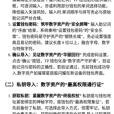
框，可逐词输入，亦或利用部分钱包的单词选择功能，
降低输入失误风险，输入时,单词顺序与拼写务必与原始
助记词严丝合缝。
设置钱包密码：筑牢数字资产的“安全屏障”
输入助记词
的“序曲”结束，系统奏响“设置钱包密码”的“安全乐
章”，钱包密码是守护资产的“钢铁长城”，务必设置强度
高且易记的密码，建议长度 8 位以上，融合字母、数字
与特殊字符。
确认导入：见证数字资产的“华丽回归”
完成密码设置，
点击“确认”按钮，TP 钱包化身“数字资产守护者”，验证
助记词与密码的正确性，若验证通过，先前钱包成功导
入,数字资产如璀璨星辰般闪耀在新设备的钱包界面。
（二）私钥导入：数字资产的“最高权限通行证”
获取私钥：紧握数字资产的“终极权杖”
私钥是与钱包地
址紧密绑定的神秘字符，是钱包的“最高权限象征”，若
先前备份了私钥，可选择此导入方式，但需牢记，私钥