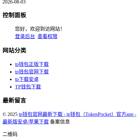
2026-08-03
控制面板
您好，欢迎到访网站！
登录后台
查看权限
网站分类
tp钱包正版下载
tp钱包官网下载
tp下载安卓
TP钱包下载
最新留言
© 2025
tp钱包官网最新下载 - tp钱包（TokenPocket）官方app -
最新版安卓/苹果下载
备案信息
二维码