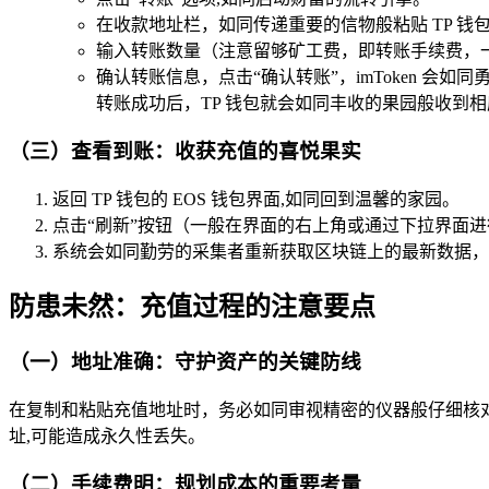
在收款地址栏，如同传递重要的信物般粘贴 TP 钱包的
输入转账数量（注意留够矿工费，即转账手续费，一般
确认转账信息，点击“确认转账”，imToken 
转账成功后，TP 钱包就会如同丰收的果园般收到相应
（三）查看到账：收获充值的喜悦果实
返回 TP 钱包的 EOS 钱包界面,如同回到温馨的家园。
点击“刷新”按钮（一般在界面的右上角或通过下拉界面
系统会如同勤劳的采集者重新获取区块链上的最新数据，若
防患未然：充值过程的注意要点
（一）地址准确：守护资产的关键防线
在复制和粘贴充值地址时，务必如同审视精密的仪器般仔细核
址,可能造成永久性丢失。
（二）手续费明：规划成本的重要考量