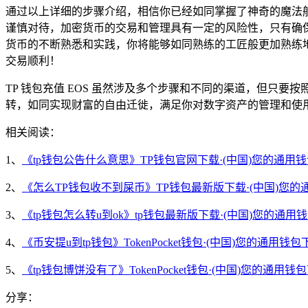
通过以上详细的步骤介绍，相信你已经如同掌握了神奇的魔法般
谨慎对待，加密货币的交易和管理具有一定的风险性，只有确保每
货币的不断熟悉和实践，你将能够如同熟练的工匠般更加熟练
交易顺利！
TP 钱包充值 EOS 虽然涉及多个步骤和不同的渠道，但只
转，如同实现财富的自由迁徙，满足你对数字资产的管理和使
相关阅读：
1、
《tp钱包公告什么意思》TP钱包官网下载·(中国)您的通用
2、
《怎么TP钱包收不到屎币》TP钱包最新版下载·(中国)您的
3、
《tp钱包怎么转u到ok》tp钱包最新版下载·(中国)您的通用
4、
《币安提u到tp钱包》TokenPocket钱包·(中国)您的通用钱包
5、
《tp钱包博饼没有了》TokenPocket钱包·(中国)您的通用钱
分享：