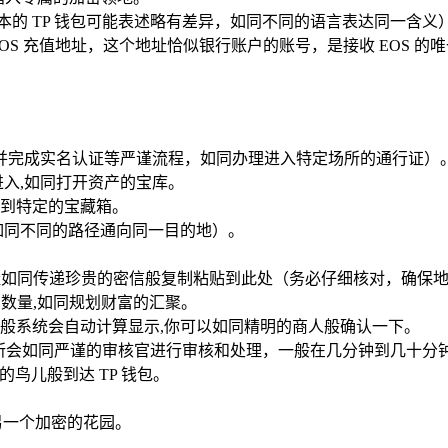
本的 TP 钱包可能表述略有差异，如同不同的语言表达同一含义
S 充值地址，这个地址恰似银行账户的账号，是接收 EOS 的
并完成实名认证等严谨流程，如同办理进入特定场所的通行证）
进入,如同打开资产的宝库。
找到特定的宝藏箱。
，如同不同的路径通向同一目的地）。
充值地址如同传递珍贵的密信般复制粘贴到此处（务必仔细核对，确
S 数量,如同规划财富的汇聚。
般系统会自动计算显示,你可以如同精明的商人般确认一下。
易所会如同严谨的审核官进行审核和处理，一般在几分钟到几十分
的鸟儿般到达 TP 钱包。
进入另一个加密的花园。