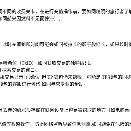
同不同的收费关卡，在进行充值操作前，要如同精明的旅行者了
如同船只因燃料不足而停滞）。
此时充值到账时间可能会如同被拉长的影子般延长，如果长时间（
易哈希值（TxID）,如同获取交易的独特编码。
如同打开探索交易的窗口。
易显示“已确认”但 TP 钱包仍未到账，可能是 TP 钱包的同
 钱包的客服进行咨询,如同寻求专业的帮助。
同随意丢弃的纸张般存储在联网设备上容易被窃取的地方（如电脑桌
 钱包的充值等敏感操作，防止网络监听导致信息泄露,如同避免在危险