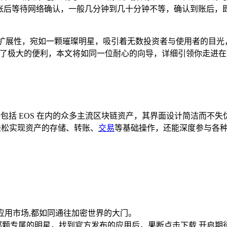
账后等待网络确认，一般几分钟到几十分钟不等，确认到账后，即可在
可扩展性，宛如一颗璀璨明星，吸引着无数投资者与使用者的目光，
了极大的便利，本文将如同一位耐心的向导，详细引领你走进在 T
，它支持包括 EOS 在内的众多主流区块链资产，其界面设计简洁而
轻松实现资产的存储、转账、
交易
等基础操作，还能深度参与各种
卓的应用市场,都如同通往加密世界的大门。
找那颗专属的明星，找到官方发布的应用后，果断点击下载,开启期