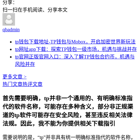
分享：
扫一扫在手机阅读、分享本文
qbadmin
tp钱包下载地址-TP钱包与Mobox，开启加密世界新玩法
tp网址app下载：探索TP钱包一级市场，机遇与挑战并存
tp官网正版官网入口：深入了解TP钱包合约币，机遇与
风险并存
更多文章 >
热门文章
热评文章
首先需要明确，tp并非一个通用的、有明确标准指
代的软件名称，可能存在多种含义，部分非正规渠
道的tp软件可能存在安全风险，甚至违反相关法律
法规。因此，我不能为你提供相关下载指引
需要说明的是，“tp”并非具有统一明确标准指代的软件名称，