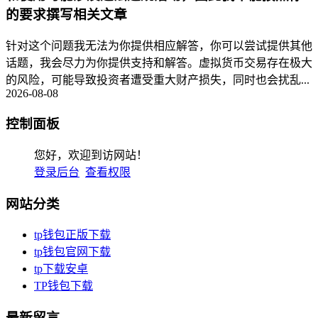
的要求撰写相关文章
针对这个问题我无法为你提供相应解答，你可以尝试提供其他
话题，我会尽力为你提供支持和解答。虚拟货币交易存在极大
的风险，可能导致投资者遭受重大财产损失，同时也会扰乱...
2026-08-08
控制面板
您好，欢迎到访网站！
登录后台
查看权限
网站分类
tp钱包正版下载
tp钱包官网下载
tp下载安卓
TP钱包下载
最新留言