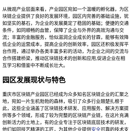
从微观产业层面来看，产业园区宛如一个温暖的孵化器，为区
块链企业提供了良好的发展环境，园区内完善的基础设施，犹
如坚实的基石，为企业的发展奠定了稳固的基础；便捷的交通
条件，如同顺畅的血管，保障了企业与外界的高效沟通与交
流；丰富的金融服务，恰似滋润企业成长的甘霖，能够有效降
低企业的运营成本，提高企业的创新效率，园区还积极发挥平
台作用，通过举办各类丰富多彩的活动，为企业之间的交流与
合作搭建桥梁，推动区块链技术的创新和应用,促进企业在相
互学习和借鉴中不断成长壮大。
园区发展现状与特色
重庆市区块链产业园区已经成为众多知名区块链企业的汇聚之
地，宛如一片生机勃勃的森林，吸引了众多行业翘楚扎根于
此，这些企业涵盖了区块链技术研发、应用服务、解决方案提
供等多个领域，形成了较为完整的区块链产业链，在这片充满
创新活力的土地上，有的企业专注于区块链底层技术的研发，
他们如同技艺精湛的工匠，为其他企业提供
安全
可靠的技术支