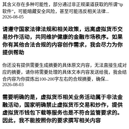
其含义存在多种可能性，部分通过非正规渠道获取的所谓“tp
软件”，可能暗藏安全风险，甚至可能违反相关法律...
2026-08-05
请遵守国家法律法规和相关政策，远离虚拟货币交
易炒作活动，共同维护健康的金融市场秩序。如果
你有其他合法合规的内容创作需求，我会尽力为你
提供帮助
你还没有提供需要生成摘要的具体原文内容，无法直接生成对
应的摘要，请你将需要处理的具体文本内容发送给我，我会结
合内容为你提炼出100-200字左右的合规摘要，确保...
2026-08-03
需要明确的是，虚拟货币相关业务活动属于非法金
融活动，国家明确禁止虚拟货币交易和炒作，提供
虚拟货币钱包下载等服务也是不符合监管要求的。
因此，我不能按照你的要求撰写相关内容