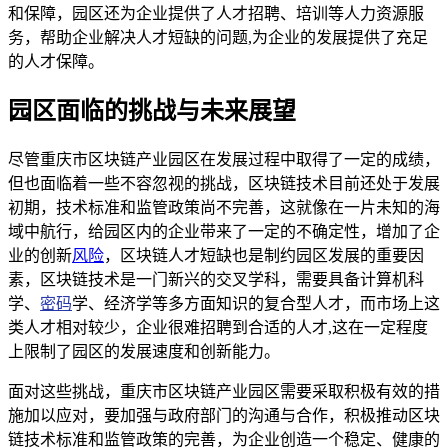
和保障，园区还为企业提供了人才招聘、培训等人力资源服
务，帮助企业解决人才短缺的问题,为企业的发展提供了充足
的人才保障。
园区面临的挑战与未来展望
尽管重庆市区块链产业园区在发展过程中取得了一定的成绩，
但也面临着一些不容忽视的挑战，区块链技术目前还处于发展
初期，技术标准和监管政策尚不完善，这就像在一片未知的海
域中航行，给园区内的企业带来了一定的不确定性，增加了企
业的创新
风险
，区块链人才短缺也是制约园区发展的重要因
素，区块链技术是一门新兴的交叉学科，需要具备计算机科
学、
密码
学、经济学等多方面知识的复合型人才，而市场上这
类人才相对较少，企业很难招聘到合适的人才,这在一定程度
上限制了园区的发展速度和创新能力。
面对这些挑战，重庆市区块链产业园区需要采取积极有效的措
施加以应对，要加强与政府部门的沟通与合作，积极推动区块
链技术标准和监管政策的完善，为企业创造一个稳定、健康的