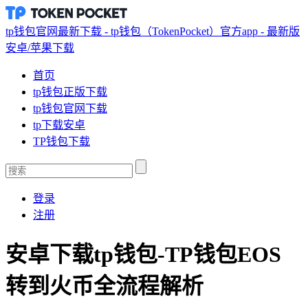
tp钱包官网最新下载 - tp钱包（TokenPocket）官方app - 最新版
安卓/苹果下载
首页
tp钱包正版下载
tp钱包官网下载
tp下载安卓
TP钱包下载
登录
注册
安卓下载tp钱包-TP钱包EOS
转到火币全流程解析