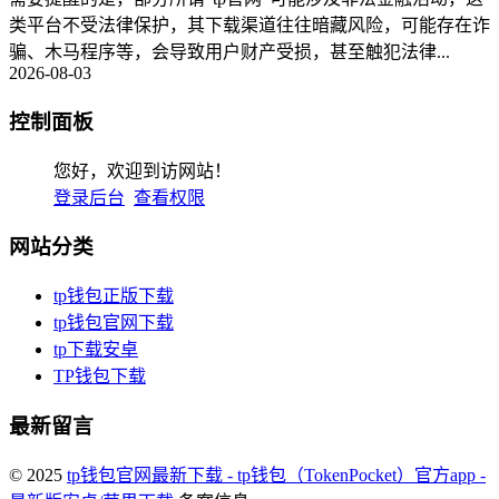
类平台不受法律保护，其下载渠道往往暗藏风险，可能存在诈
骗、木马程序等，会导致用户财产受损，甚至触犯法律...
2026-08-03
控制面板
您好，欢迎到访网站！
登录后台
查看权限
网站分类
tp钱包正版下载
tp钱包官网下载
tp下载安卓
TP钱包下载
最新留言
© 2025
tp钱包官网最新下载 - tp钱包（TokenPocket）官方app -