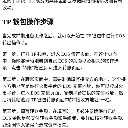
定的手续费,而手续费的具体金额会根据网络拥堵情况而有所
波动。
TP 钱包操作步骤
当完成前期准备工作之后，就可以开始在 TP 钱包中进行 EOS
转出操作了。
第一步，打开 TP 钱包，进入 EOS 资产页面，在这个页面
中，你能够清晰地看到自己 EOS 的余额以及相关的操作选
项，点击“转账”按钮,即可进入转账页面。
第二步，在转账页面中，需要准确填写接收方的地址，这个接
收方地址就是你在火币平台的 EOS 充值地址，你可以登录火
币平台，进入 EOS 充值页面，复制平台提供的充值地址，然
后将其粘贴到 TP 钱包转账页面中的“接收方地址”一栏。
第三步，填写转账金额，在填写时，务必注意确保自己的
EOS 余额足够支付转账金额和手续费，要仔细核对转账金额,
避免因输入错误而造成资产损失。