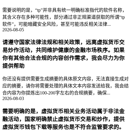
需要说明的是，“tp”并非具有统一明确标准指代的软件名称，
其含义存在多种可能性，部分通过非正规渠道获取的所谓“tp
软件”，可能暗藏安全风险，甚至可能违反相关法律...
2026-08-05
请遵守国家法律法规和相关政策，远离虚拟货币交
易炒作活动，共同维护健康的金融市场秩序。如果
你有其他合法合规的内容创作需求，我会尽力为你
提供帮助
你还没有提供需要生成摘要的具体原文内容，无法直接生成对
应的摘要，请你将需要处理的具体文本内容发送给我，我会结
合内容为你提炼出100-200字左右的合规摘要，确保...
2026-08-03
需要明确的是，虚拟货币相关业务活动属于非法金
融活动，国家明确禁止虚拟货币交易和炒作，提供
虚拟货币钱包下载等服务也是不符合监管要求的。