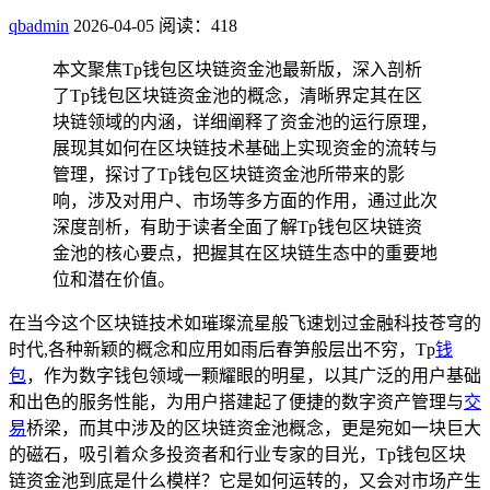
qbadmin
2026-04-05
阅读：418
本文聚焦Tp钱包区块链资金池最新版，深入剖析
了Tp钱包区块链资金池的概念，清晰界定其在区
块链领域的内涵，详细阐释了资金池的运行原理，
展现其如何在区块链技术基础上实现资金的流转与
管理，探讨了Tp钱包区块链资金池所带来的影
响，涉及对用户、市场等多方面的作用，通过此次
深度剖析，有助于读者全面了解Tp钱包区块链资
金池的核心要点，把握其在区块链生态中的重要地
位和潜在价值。
在当今这个区块链技术如璀璨流星般飞速划过金融科技苍穹的
时代,各种新颖的概念和应用如雨后春笋般层出不穷，Tp
钱
包
，作为数字钱包领域一颗耀眼的明星，以其广泛的用户基础
和出色的服务性能，为用户搭建起了便捷的数字资产管理与
交
易
桥梁，而其中涉及的区块链资金池概念，更是宛如一块巨大
的磁石，吸引着众多投资者和行业专家的目光，Tp钱包区块
链资金池到底是什么模样？它是如何运转的，又会对市场产生