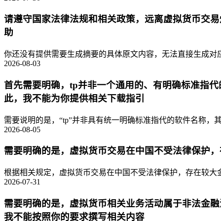
请遵守国家法律法规和相关政策，远离虚拟货币交易
助
你还没有提供需要生成摘要的具体原文内容，无法直接生成对应的
2026-08-03
首先需要明确，tp并非一个通用的、有明确标准指
此，我不能为你提供相关下载指引
需要说明的是，“tp”并非具有统一明确标准指代的软件名称，其
2026-08-05
需要明确的是，虚拟货币交易在中国不受法律保护，
根据相关规定，虚拟货币交易在中国不受法律保护，存在较大金
2026-07-31
需要明确的是，虚拟货币相关业务活动属于非法金融
我不能按照你的要求撰写相关内容