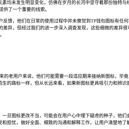
元素均未发生明显变化，仿佛在岁月的长河中坚守着那份独特与经
提供了一个重要的线索。
户反馈，他们在日常的使用过程中并未察觉到TP钱包图标有任
微的差异，但经过我们的进一步深入调查发现，这些细微的差异很
。
走来的老用户来说，他们可能需要一段适应期来接纳新图标，毕
陌生的路标一样，但从长远来看，如果新图标更具吸引力和辨识
，一旦图标更改不当，可能会在用户心中埋下疑虑的种子，他们会
受和担忧，做好全面、细致的沟通和解释工作，让用户清楚地了解