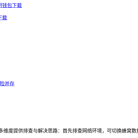
通用钱包下载
下载
风险并存
维度提供排查与解决思路：首先排查网络环境，可切换蜂窝数据与W