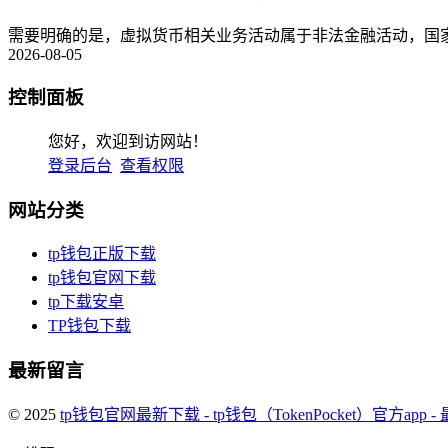
需要明确的是，虚拟货币相关业务活动属于非法金融活动，国家
2026-08-05
控制面板
您好，欢迎到访网站！
登录后台
查看权限
网站分类
tp钱包正版下载
tp钱包官网下载
tp下载安卓
TP钱包下载
最新留言
© 2025
tp钱包官网最新下载 - tp钱包（TokenPocket）官方app