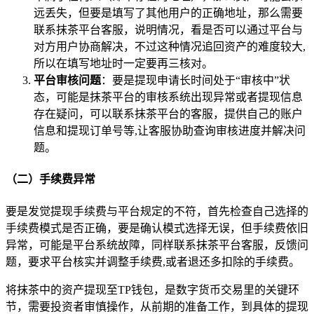
远丢失，但要是填写了其他用户的正确地址，那么需要
联系抹茶平台客服，说明情况，看是否可以通过平台与
对方用户协商解决，不过这种情况追回资产的难度较大,
所以在填写地址时一定要再三核对。
平台审核问题
：要是提现申请长时间处于“审核中”状
态，可能是抹茶平台的审核系统出现异常或者提现信息
存在疑问，可以联系抹茶平台的客服，提供自己的账户
信息和提现订单号等,让客服协助查询审核进度并解决问
题。
（二）手续费异常
要是发觉提现手续费与平台规定的不符，首先检查自己选择的
手续费模式是否正确，要是确认模式选择无误，但手续费依旧
异常，可能是平台系统故障，同样联系抹茶平台客服，反馈问
题，要求平台核实并调整手续费,或者退还多扣除的手续费。
将抹茶中的资产提现至TP钱包，是数字货币交易里的关键环
节，需要投资者审慎操作，从前期的准备工作，到具体的提现