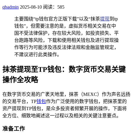
qbadmin
2025-08-10
阅读：585
主要围绕“tp钱包官方正版下载”以及“抹茶
提现
到tp
钱包”，但需要注意的是，虚拟货币相关交易在中
国不受法律保护，存在较大风险，如投资损失、平
台跑路等风险，下载和使用相关钱包及进行提现操
作等行为可能涉及违反法律法规和金融监管规定，
不建议进行此类操作。
抹茶提现至TP钱包：数字货币交易关键
操作全攻略
在数字货币交易的广袤天地里，抹茶（MEXC）作为声名远扬
的交易平台，TP
钱包
作为广泛使用的数字钱包，把抹茶里的
资产提现到TP钱包，是众多投资者频繁开展的操作，下面将
全方位、细致地阐述这一过程以及相关的关键注意要点。
准备工作