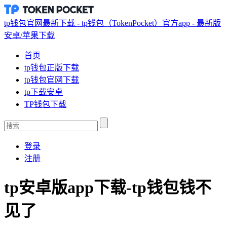
tp钱包官网最新下载 - tp钱包（TokenPocket）官方app - 最新版
安卓/苹果下载
首页
tp钱包正版下载
tp钱包官网下载
tp下载安卓
TP钱包下载
登录
注册
tp安卓版app下载-tp钱包钱不
见了