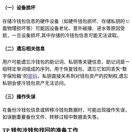
（一）设备损坏
存储冷钱包信息的硬件设备（如硬件钱包损坏、存储私钥的 U
盘物理损坏等）可能因设备老化、意外碰撞、进水等原因受
损，一旦设备损坏,其中存储的冷钱包信息可能无法读取。
（二）遗忘相关信息
用户可能遗忘冷钱包的助记词、私钥等关键信息，助记词是一
组特定单词组成的序列，用于恢复钱包，遗忘它如同丢失“数
字保险箱”的
密码
，私钥直接关系到对钱包资产的控制权,遗忘
私钥会使冷钱包资产无法访问。
（三）操作失误
在备份冷钱包信息或转移冷钱包数据时，可能出现操作失误，
如误删重要备份文件、转移过程中数据丢失等。
TP 钱包冷钱包找回的准备工作