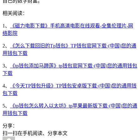
自己的数字财富。
相关阅读：
1、
《磁力电影下载》手机高清电影在线观看-全集伦理片-网
络影院
2、
《怎么下载回旧的Tp钱包》TP钱包官网下载·(中国)您的通
用钱包下载
3、
《tp钱包添加马蹄莲》tp钱包官网下载·(中国)您的通用钱包
下载
4、
《今天TP钱包升级》TP钱包安卓版下载·(中国)您的通用钱
包下载
5、
《tp钱包怎么转入以太坊》tp苹果最新版下载·(中国)您的通
用钱包下载
分享：
扫一扫在手机阅读、分享本文