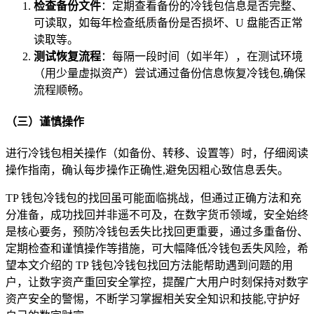
检查备份文件
：定期查看备份的冷钱包信息是否完整、
可读取，如每年检查纸质备份是否损坏、U 盘能否正常
读取等。
测试恢复流程
：每隔一段时间（如半年），在测试环境
（用少量虚拟资产）尝试通过备份信息恢复冷钱包,确保
流程顺畅。
（三）谨慎操作
进行冷钱包相关操作（如备份、转移、设置等）时，仔细阅读
操作指南，确认每步操作正确性,避免因粗心致信息丢失。
TP 钱包冷钱包的找回虽可能面临挑战，但通过正确方法和充
分准备，成功找回并非遥不可及，在数字货币领域，安全始终
是核心要务，预防冷钱包丢失比找回更重要，通过多重备份、
定期检查和谨慎操作等措施，可大幅降低冷钱包丢失风险，希
望本文介绍的 TP 钱包冷钱包找回方法能帮助遇到问题的用
户，让数字资产重回安全掌控，提醒广大用户时刻保持对数字
资产安全的警惕，不断学习掌握相关安全知识和技能,守护好