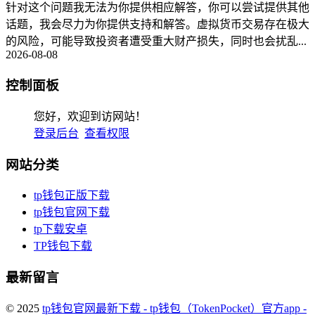
针对这个问题我无法为你提供相应解答，你可以尝试提供其他
话题，我会尽力为你提供支持和解答。虚拟货币交易存在极大
的风险，可能导致投资者遭受重大财产损失，同时也会扰乱...
2026-08-08
控制面板
您好，欢迎到访网站！
登录后台
查看权限
网站分类
tp钱包正版下载
tp钱包官网下载
tp下载安卓
TP钱包下载
最新留言
© 2025
tp钱包官网最新下载 - tp钱包（TokenPocket）官方app -