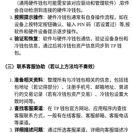
（通用硬件钱包可能需安装对应驱动和管理软件）,软件
会自动检测到连接的硬件冷钱包。
按照提示操作
：硬件冷钱包通常有自身操作流程，如在
设备上按特定按钮确认、输入 PIN 码（若设置过）等,按
软件和硬件设备提示逐步操作。
验证和恢复
：软件与硬件冷钱包通信，验证设备身份和
冷钱包信息，通过后将冷钱包资产信息同步到 TP 钱
包。
（三）联系客服协助（若以上方法均不奏效）
准备相关资料
：整理所有与冷钱包相关的信息，包括钱
包地址（若记得部分）、注册手机号、邮箱地址、曾进
行的交易记录（若有冷钱包资产交易）、冷钱包设置大
致时间等。
查找客服渠道
：在 TP 钱包官方网站、应用程序内查找
客服联系方式，一般有在线客服、客服邮箱、客服电话
等渠道。
详细描述问题
：通过所选客服渠道，详细向客服描述冷