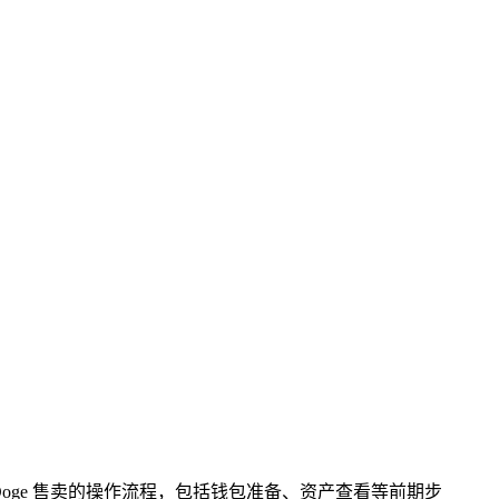
 BabyDoge 售卖的操作流程，包括钱包准备、资产查看等前期步