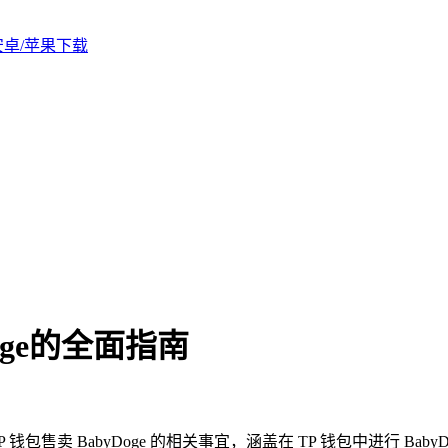
版安卓/苹果下载
oge的全面指南
 TP 钱包售卖 BabyDoge 的相关事宜，涵盖在 TP 钱包中进行