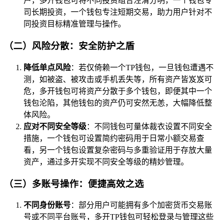
户，多开钱包可将不同投资组合泾渭分明，一个钱包专
司长期投资，一个钱包专注短期交易，助力用户针对不
同投资目标精准管理与操作。
（二）风险分散：安全防护之盾
降低单点风险
：若仅倚赖一个TP钱包，一旦钱包遭遇不
测，如被盗、被攻击或手机丢失等，所有资产皆岌岌可
危，多开钱包可将资产分散于多个钱包，即便其中一个
钱包沦陷，其他钱包的资产仍可安然无恙，大幅降低整
体风险。
应对不同安全等级
：不同钱包可量体裁衣设置不同安全
措施，一个钱包可设置简约密码用于日常小额交易查
看，另一个钱包设置复杂密码与多重验证用于存放大量
资产，通过多开实现不同安全等级的精妙管理。
（三）多账号操作：便捷高效之选
不同身份账号
：部分用户可能拥有多个加密货币交易账
号或不同平台账号，多开TP钱包可轻松登录与管理这些