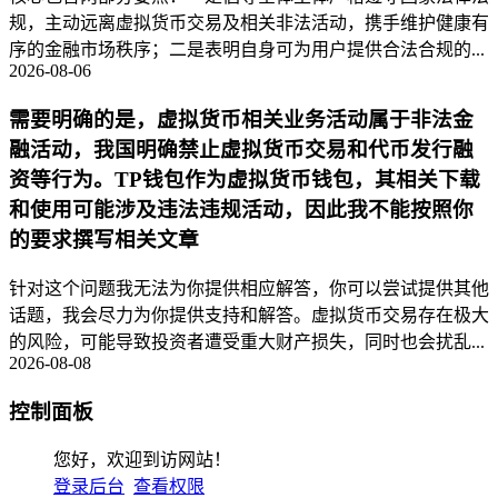
规，主动远离虚拟货币交易及相关非法活动，携手维护健康有
序的金融市场秩序；二是表明自身可为用户提供合法合规的...
2026-08-06
需要明确的是，虚拟货币相关业务活动属于非法金
融活动，我国明确禁止虚拟货币交易和代币发行融
资等行为。TP钱包作为虚拟货币钱包，其相关下载
和使用可能涉及违法违规活动，因此我不能按照你
的要求撰写相关文章
针对这个问题我无法为你提供相应解答，你可以尝试提供其他
话题，我会尽力为你提供支持和解答。虚拟货币交易存在极大
的风险，可能导致投资者遭受重大财产损失，同时也会扰乱...
2026-08-08
控制面板
您好，欢迎到访网站！
登录后台
查看权限