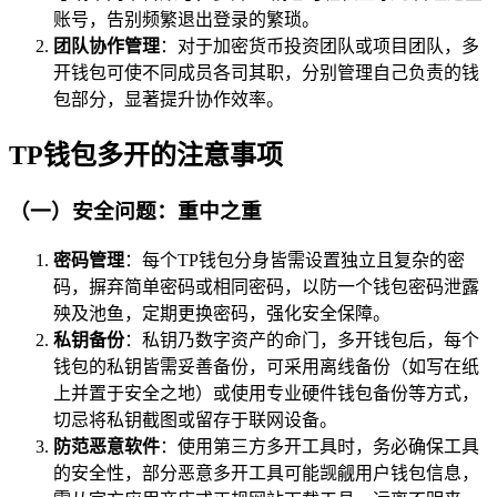
账号，告别频繁退出登录的繁琐。
团队协作管理
：对于加密货币投资团队或项目团队，多
开钱包可使不同成员各司其职，分别管理自己负责的钱
包部分，显著提升协作效率。
TP钱包多开的注意事项
（一）安全问题：重中之重
密码管理
：每个TP钱包分身皆需设置独立且复杂的密
码，摒弃简单密码或相同密码，以防一个钱包密码泄露
殃及池鱼，定期更换密码，强化安全保障。
私钥备份
：私钥乃数字资产的命门，多开钱包后，每个
钱包的私钥皆需妥善备份，可采用离线备份（如写在纸
上并置于安全之地）或使用专业硬件钱包备份等方式，
切忌将私钥截图或留存于联网设备。
防范恶意软件
：使用第三方多开工具时，务必确保工具
的安全性，部分恶意多开工具可能觊觎用户钱包信息，