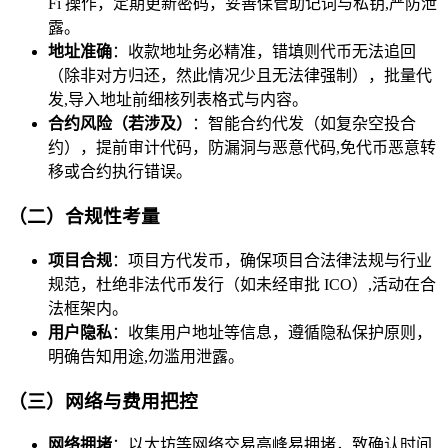
Fi 操作，定期更新密码，妥善保管助记词与私钥,严防泄
露。
地址准确
：收款地址务必精准，错填则代币无法追回
（除非对方归还，然此情况少且无法律强制），批量代
发,导入地址前细核列表格式与内容。
合约风险（若涉及）
：智能合约代发（如复杂空投合
约），提前审计代码，防漏洞与恶意代码,免代币恶意转
移或合约执行错误。
（二）合规性考量
项目合规
：项目方代发币，确保项目合法律法规与行业
规范，杜绝非法代币发行（如未经审批 ICO）,活动在合
法框架内。
用户隐私
：收集用户地址等信息，遵循隐私保护原则，
明确告知用途,勿滥用泄露。
（三）网络与费用把控
网络拥堵
：以太坊等网络交易高峰易拥堵，致确认时间