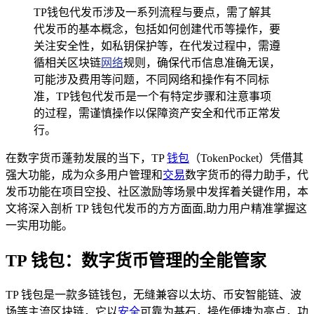
TP钱包代发币涉及一系列流程与要点，需了解其
代发币的基本概念，包括如何创建代币等操作，要
关注安全性，如私钥保护等，在代发过程中，需遵
循相关区块链
网络
规则，确保代币信息准确无误，
可能涉及费用等问题，不同网络和操作有不同标
准，TP钱包代发币是一个有特定步骤和注意事项
的过程，需谨慎操作以保障资产安全和代币正常发
行。
在数字货币蓬勃发展的当下，TP
钱包
（TokenPocket）凭借其
强大功能，成为众多用户管理和
交易
数字货币的得力助手，代
发币功能在项目空投、社区激励等场景中发挥着关键作用，本
文将深入剖析 TP 钱包代发币的方方面面,助力用户精准掌握这
一实用功能。
TP 钱包：数字货币管理的全能管家
TP 钱包是一款多链钱包，无缝兼容以太坊、币安智能链、波
场等主流区块链，它以
安全
可靠为基石，操作便捷为亮点，功