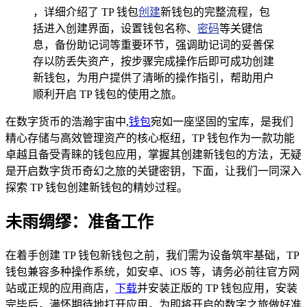
，详细介绍了 TP 钱包
创建
新钱包的完整流程，包
括进入创建界面，设置钱包名称、
密码
等关键信
息，备份助记词等重要环节，强调助记词的妥善保
存以防丢失资产，按步骤完成操作后即可成功创建
新钱包，为用户提供了清晰的操作指引，帮助用户
顺利开启 TP 钱包的使用之旅。
在数字货币的浩瀚宇宙中,
钱包
宛如一座坚固的宝库，是我们
精心存储与高效管理资产的核心枢纽，TP 钱包作为一款功能
卓越且备受青睐的钱包应用，掌握其创建新钱包的方法，无疑
是开启数字货币奇幻之旅的关键密钥，下面，让我们一同深入
探索 TP 钱包创建新钱包的精妙过程。
未雨绸缪：准备工作
在着手创建 TP 钱包新钱包之前，我们需为设备筑牢基础，TP
钱包兼容多种操作系统，如安卓、iOS 等，请务必前往官方网
站或正规的应用商店，
下载
并安装正版的 TP 钱包应用，安装
完毕后，满怀期待地打开应用，为即将开启的数字之旅做好准