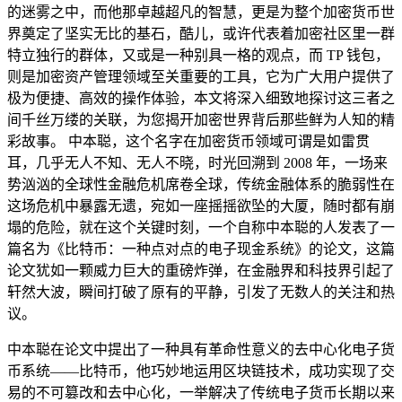
的迷雾之中，而他那卓越超凡的智慧，更是为整个加密货币世
界奠定了坚实无比的基石，酷儿，或许代表着加密社区里一群
特立独行的群体，又或是一种别具一格的观点，而 TP 钱包，
则是加密资产管理领域至关重要的工具，它为广大用户提供了
极为便捷、高效的操作体验，本文将深入细致地探讨这三者之
间千丝万缕的关联，为您揭开加密世界背后那些鲜为人知的精
彩故事。 中本聪，这个名字在加密货币领域可谓是如雷贯
耳，几乎无人不知、无人不晓，时光回溯到 2008 年，一场来
势汹汹的全球性金融危机席卷全球，传统金融体系的脆弱性在
这场危机中暴露无遗，宛如一座摇摇欲坠的大厦，随时都有崩
塌的危险，就在这个关键时刻，一个自称中本聪的人发表了一
篇名为《比特币：一种点对点的电子现金系统》的论文，这篇
论文犹如一颗威力巨大的重磅炸弹，在金融界和科技界引起了
轩然大波，瞬间打破了原有的平静，引发了无数人的关注和热
议。
中本聪在论文中提出了一种具有革命性意义的去中心化电子货
币系统——比特币，他巧妙地运用区块链技术，成功实现了交
易的不可篡改和去中心化，一举解决了传统电子货币长期以来