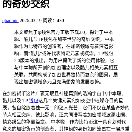
的奇妙交织
qbadmin
2026-03-19
阅读：430
本文聚焦于tp钱包官方正版下载2.0，探讨了中本
聪、酷儿与TP钱包在加密世界的奇妙交织，中本
聪作为比特币的创造者，在加密领域有着深远影
响；而“酷儿”或许代表特定元素或概念，TP钱包
2.0版本的推出，为用户提供了新的使用体验，它
与中本聪所开创的加密理念以及酷儿相关元素相互
关联，共同构成了加密世界独特而复杂的图景，展
现出加密领域多元且充满想象的发展态势。
在加密货币这片广袤无垠且神秘莫测的浩瀚宇宙中,中本聪、
酷儿以及 TP
钱包
这几个关键元素宛如夜空中璀璨夺目的星
辰，各自绽放着独一无二的迷人光芒，它们不仅在某些奇妙的
节点相互交织、彼此影响，还共同谱写着加密领域波澜壮阔、
精彩纷呈的华丽篇章。 中本聪，作为比特币这一具有划时代
意义的加密货币的创造者，其神秘的身份如同笼罩在一层厚重