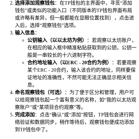
选择添加观察钱包
：在TP钱包的主界面中，寻觅“添加
钱包”或类似的功能入口（不同版本的TP钱包界面布局
或许略有差异，但一般都能在显眼位置找到），点击进
入后，选择“观察钱包”选项。
输入信息
：
公钥输入（以以太坊为例）
：若观察以太坊账户，
在相应的输入框中精准粘贴获取到的公钥，公钥一
般是一串较长的十六进制字符。
合约地址输入（以ERC - 20合约为例）
：若要观察
某个ERC - 20合约，输入该合约的地址，同样要保
证地址的准确性，不然可能无法正确显示相关信
息。
命名观察钱包（可选）
：为了便于区分和管理，用户可
以给观察钱包起一个富有意义的名称，如“我的以太坊观
察账户”或“某项目合约观察”等。
完成添加
：点击“确认”或“添加”按钮，TP钱包会进行网
络验证和数据同步，稍作等待后，观察钱包便成功添加
到TP钱包中了。