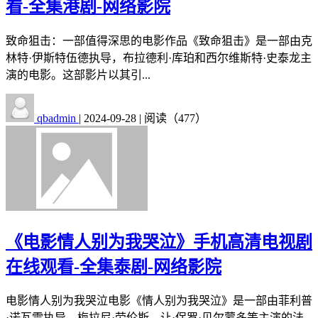
看-全集港剧-网络影院
致命狙击：一部值得深思的电影作品《致命狙击》是一部由克
林特·伊斯特伍德执导，布拉德利·库珀和西尔维斯特·史泰龙主
演的电影。这部影片以其引...
qbadmin
|
2024-09-28
|
阅读（477）
《电影情人别为我哭泣》手机高清电视剧
在线观看-全集泰剧-网络影院
电影情人别为我哭泣电影《情人别为我哭泣》是一部由菲利普
·诺瓦雷执导，梅拉尼·劳伦斯、让·保罗·贝尔蒙多等主演的法