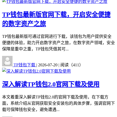
TP钱包最新版官网下载，开启安全便捷
的数字资产之旅
TP钱包最新版可通过官网进行下载，该钱包为用户提供安全
便捷的体验，助力开启数字资产之旅，在数字资产领域，安全
保障是重中之重，TP钱包凭借其可...
TP钱包下载
|
2026-07-20
|
阅读（411）
深入解读TP钱包2.0官网下载及使用
本文着重深入解读TP钱包2.0的官网下载及使用，在下载方
面，系统介绍从官网获取安全安装包的具体步骤，强调官网下
载可保障钱包安全，避免遭遇...