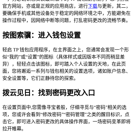
官方网站，亦或是正规的应用商店，进行
下载
与更新，其二，
要确保手机或其他设备处于稳定的网络环境之中，方能避免在
操作过程中，因网络中断等问题，打乱密码更改的流畅节奏。
按图索骥：进入钱包设置
轻启 TP 钱包应用程序，在主界面之上，您通常会发现一个形
似“我的”或“设置”的图标（具体样式或因版本不同而稍显差
异），轻轻点击该图标，即可踏入个人设置的天地，在此页
面，您将邂逅一系列与钱包相关的设置选项，诸如账户信息、
安全设置等，它们正静待您的探索。
拨云见日：找到密码更改入口
在设置页面中,您需像寻宝者般，仔细寻觅与“密码”相关的选
项，您或许会看到“修改密码”“密码管理”之类的醒目标识，点
击它，即可进入密码更改的具体操作界面，一场密码变革即将
拉开帷幕。