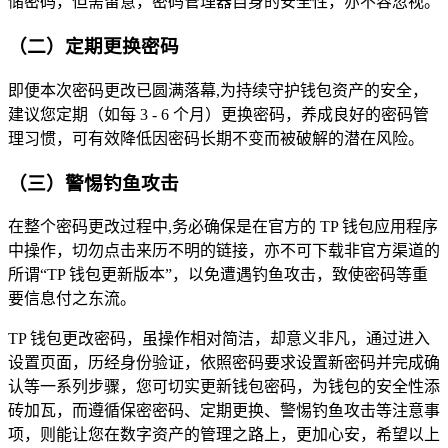
储密码，但需留意，密码管理器自身的安全性，亦不容忽视。
（二）定期更换密码
即便本次密码更改已圆满落幕,为持续守护钱包资产的安全，
建议您定期（如每 3 - 6 个月）更换密码，养成良好的密码管
理习惯，可有效降低因密码长期不变而被破解的潜在风险。
（三）警惕钓鱼攻击
在整个密码更改过程中,务必确保是在官方的 TP 钱包应用程序
中操作，切勿点击来历不明的链接，亦不可下载非官方渠道的
所谓“TP 钱包更新版本”，以免遭遇钓鱼攻击，致使密码等重
要信息付之东流。
TP 钱包更改密码，虽操作相对简洁，却意义非凡，通过进入
设置页面，历经身份验证，依照密码要求设置新密码并完成确
认等一系列步骤，您可切实更新钱包密码，为钱包的安全性添
砖加瓦，而遵循保密密码、定期更换、警惕钓鱼攻击等注意事
项，则能让您在数字资产的管理之路上，更加心安，希望以上