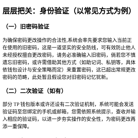
层层把关：身份验证（以常见方式为例）
（一）旧密码验证
为确保密码更改操作的合法性,系统会率先要求您输入当前正
在使用的旧密码，这是一道坚实的安全防线，可有效防止他人
未经授权擅自更改密码，请务必准确输入旧密码，倘若您不慎
遗忘旧密码，或许需借助其他方式（如助记词、私钥等，具体
依钱包设计与安全策略而定）来重置密码，这已超出常规更改
密码的范畴，此处暂且假设您对旧密码记忆犹新。
（二）二次验证（如有）
部分 TP 钱包版本或许还设有二次验证机制，系统可能会发送
验证码至您绑定的手机或邮箱，您需依照系统提示，查收并输
入相应的验证码，以进一步夯实操作的安全性，为密码更改再
添一重保障。