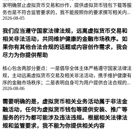
家明确禁止虚拟货币交易和炒作，提供虚拟货币钱包下载等服
务也是不符合监管要求的，我不能按照你的要求撰写相关内...
2026-08-05
我们应当遵守国家法律法规，远离虚拟货币交易和
相关非法活动，共同维护健康的金融市场秩序。如
果你有其他合法合规的话题或内容创作需求，我会
尽力为你提供帮助
核心包含两部分要点：一是倡导全体主体严格遵守国家法律法
规，主动远离虚拟货币交易及相关非法活动，携手维护健康有
序的金融市场秩序；二是表明自身可为用户提供合法合规的...
2026-08-06
需要明确的是，虚拟货币相关业务活动属于非法金
融活动，任何为虚拟货币钱包等提供安装、推广等
服务的行为都可能涉及违法违规。根据相关法律法
规和监管要求，我不能为你提供相关内容