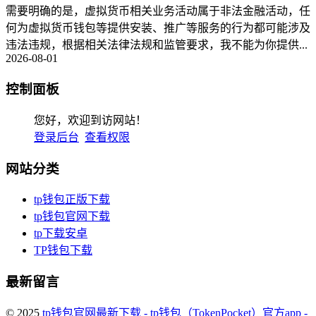
需要明确的是，虚拟货币相关业务活动属于非法金融活动，任
何为虚拟货币钱包等提供安装、推广等服务的行为都可能涉及
违法违规，根据相关法律法规和监管要求，我不能为你提供...
2026-08-01
控制面板
您好，欢迎到访网站！
登录后台
查看权限
网站分类
tp钱包正版下载
tp钱包官网下载
tp下载安卓
TP钱包下载
最新留言
© 2025
tp钱包官网最新下载 - tp钱包（TokenPocket）官方app -