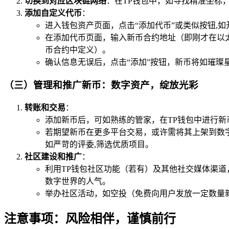
切换到对应区块链网络
：在TP钱包中，如寻找精准坐标
添加自定义代币
：
进入钱包资产页面，点击“添加代币”或类似按钮,
在添加代币页面，输入新币合约地址（即刚才在以
币合约中定义）。
确认信息无误后，点击“添加”按钮，新币将如璀璨
（三）管理和推广新币：数字资产，绽放光彩
转账和交易
：
添加新币后，可如熟练的管家，在TP钱包中进行新
若期望新币在更多平台交易，或许需将其上架到数
如严苛的评委,筛选优质项目。
社区建设和推广
：
利用TP钱包社区功能（若有）及其他社交媒体渠道，如
数字世界的人气。
举办社区活动，如空投（免费向用户发放一定数量
注意事项：风险相伴，谨慎前行