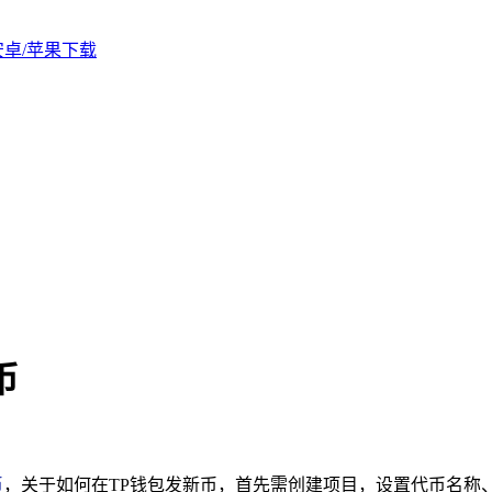
版安卓/苹果下载
币
币
，关于如何在TP钱包发新币，首先需创建项目，设置代币名称