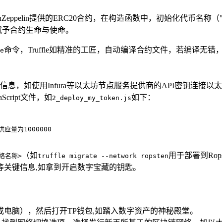
Zeppelin提供的ERC20合约，在构造函数中，初始化代币名称（"
赋予合约生命与使命。
命令，Truffle如精准的工匠，自动编译合约文件，若编译无
e
息，如使用Infura等以太坊节点服务提供商的API密钥连接以太
cript文件，如
如下：
2_deploy_my_token.js
始供应量为1000000

（如
用于部署到Rop
<网络名称>
truffle migrate --network ropsten
等关键信息,如拿到开启数字宝藏的钥匙。
或电脑），然后打开TP钱包,如踏入数字资产的神秘殿堂。