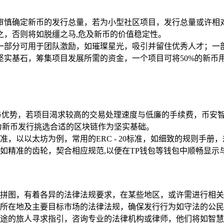
审慎确定新币的发行总量，若为小型社区项目，发行总量或许相
之，否则将如脱缰之马,危及新币的价值稳定性。
一部分可用于团队激励，如璀璨星光，吸引并留住优秀人才；一
实基石，筹集项目发展所需的资金，一个项目可将50%的新币用于
与优势，若项目渴求较高的交易处理速度与低廉的手续费，币安
为新币发行挑选合适的区块链作为坚实基础。
准，以以太坊为例，常用的ERC - 20标准，如细致的规则手
如精准的齿轮，契合相应规范,以便在TP钱包等钱包中顺畅显示
拼图，有着各异的法律法规要求，在某些地区，或许需进行相关
所在地及主要目标市场的法律法规，确保发行行为如守法的公民
途的旅人寻求指引，咨询专业的法律机构或律师，他们将如智慧