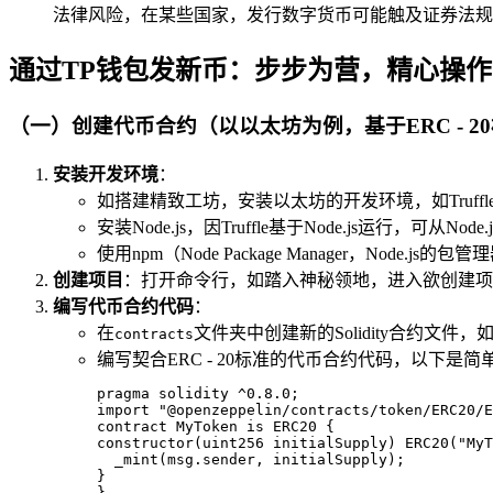
法律风险，在某些国家，发行数字货币可能触及证券法规
通过TP钱包发新币：步步为营，精心操作
（一）创建代币合约（以以太坊为例，基于ERC - 
安装开发环境
：
如搭建精致工坊，安装以太坊的开发环境，如Truff
安装Node.js，因Truffle基于Node.js运行，可
使用npm（Node Package Manager，Node.js的
创建项目
：打开命令行，如踏入神秘领地，进入欲创建项
编写代币合约代码
：
在
文件夹中创建新的Solidity合约文件，
contracts
编写契合ERC - 20标准的代币合约代码，以下是简
pragma solidity ^0.8.0;

import "@openzeppelin/contracts/token/ERC20/E
contract MyToken is ERC20 {

constructor(uint256 initialSupply) ERC20("MyT
  _mint(msg.sender, initialSupply);

}

}