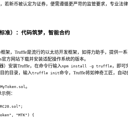
，若新币被认定为证券，便需遵循更严苛的监管要求，专业法律
20标准）：代码筑梦，智能合约
le框架，Truffle是流行的以太坊开发框架，如得力助手，提
从Node.js官方网站下载并安装适配操作系统的版本。
包管理器）安装Truffle，在命令行输入
，即可
npm install -g truffle
目的目录，输入
命令，Truffle将如神奇工匠
truffle init
如
。
MyToken.sol
单示例：
RC20.sol";

oken", "MTK") {
