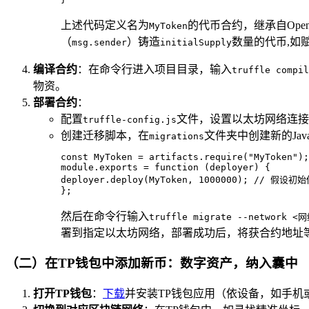
上述代码定义名为
的代币合约，继承自Open
MyToken
（
）铸造
数量的代币,如
msg.sender
initialSupply
编译合约
：在命令行进入项目目录，输入
truffle compil
物资。
部署合约
：
配置
文件，设置以太坊网络连接信
truffle-config.js
创建迁移脚本，在
文件夹中创建新的JavaS
migrations
const MyToken = artifacts.require("MyToken");

module.exports = function (deployer) {

deployer.deploy(MyToken, 1000000); // 假设初
};
然后在命令行输入
truffle migrate --network 
署到指定以太坊网络，部署成功后，将获合约地址
（二）在TP钱包中添加新币：数字资产，纳入囊中
打开TP钱包
：
下载
并安装TP钱包应用（依设备，如手机