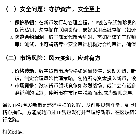
（一）安全问题：守护资产，安全至上
保护私钥
：在新币发行与管理全程，TP钱包私钥如珍贵
保管私钥，勿存储在联网设备，最好采用离线存储（如硬
防范合约漏洞
：编写部署代币合约时，需如严谨的工程师，
等）测试，也可聘请专业安全审计机构对合约审计，确保
（二）市场风险：风云变幻，应对有方
价格波动
：数字货币市场价格如汹涌波涛，波动剧烈，新
识，制定合理风险管理策略，勿将所有资金投入新币，设
市场竞争
：数字货币领域竞争如激烈战场，或许会有诸多
磨锐利的武器，使新币在市场中脱颖而出,成为耀眼之星
通过TP钱包发新币是环环相扣的过程，从前期规划准备，到
精心操作，方能成功通过TP钱包发行并管理好新币，在区块链
行之路。
相关阅读：