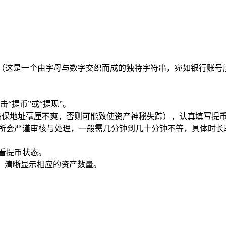
址（这是一个由字母与数字交织而成的独特字符串，宛如银行账号
“提币”或“提现”。
必确保地址毫厘不爽，否则可能致使资产神秘失踪），认真填写提
易所会严谨审核与处理，一般需几分钟到几十分钟不等，具体时长
看提币状态。
面中，清晰显示相应的资产数量。