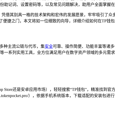
助记词、设置密码等，以及常见问题解决，助用户全面掌握在 TP
璨星辰，凭借其别具一格的技术架构和宏伟的发展愿景，牢牢吸引了众
了便捷之门，本文将如一位细致的向导，详细介绍如何在TP钱包
兼容多种主流公链与代币，集
安全
可靠、操作简便、功能丰富等诸多
看等一系列实用工具，全方位满足用户在数字资产领域的多元需
 Store还是安卓应用市场），轻轻搜索“TP钱包”，精准找到
w.tokenpocket.pro/），依据手机系统版本，下载适配的安装包进