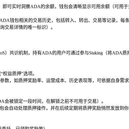
包界面，即可实时洞察ADA的余额，钱包会清晰显示可用余额（可
该ADA钱包相关的交易历史，包括转入、转出、交易等记录，每
询交易详情的唯一标识）。
 Stake，PoS）共识机制，持有ADA的用户可通过参与Staking（将AD
g”或“权益质押”选项。
ool都有独特参数，如质押奖励率、运营成本、历史表现等，可依据自身需求
DA会被锁定一段时间，在解锁之前不可用于交易）。
包会自动处理质押操作，并在后续定期将质押奖励悄然发放到你的钱包
（如已委托、已领取奖励等）。