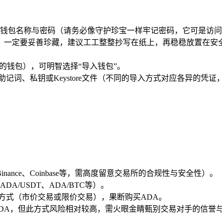
用心设置钱包名称与密码（请务必像守护珍宝一样牢记密码，它可是访
，一定要妥善珍藏，建议工工整整抄写在纸上，再稳稳放置在安
建的钱包），可明智选择“导入钱包”。
输入助记词、私钥或Keystore文件（不同的导入方式对应各异
ance、Coinbase等，需高度留意交易所的合规性与安全性）。
A/USDT、ADA/BTC等）。
方式（市价交易或限价交易），果断购买ADA。
DA，但此方式风险相对较高，需火眼金睛甄别交易对手的信誉