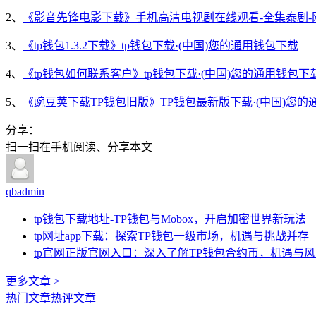
2、
《影音先锋电影下载》手机高清电视剧在线观看-全集泰剧-
3、
《tp钱包1.3.2下载》tp钱包下载·(中国)您的通用钱包下载
4、
《tp钱包如何联系客户》tp钱包下载·(中国)您的通用钱包下
5、
《豌豆荚下载TP钱包旧版》TP钱包最新版下载·(中国)您的
分享：
扫一扫在手机阅读、分享本文
qbadmin
tp钱包下载地址-TP钱包与Mobox，开启加密世界新玩法
tp网址app下载：探索TP钱包一级市场，机遇与挑战并存
tp官网正版官网入口：深入了解TP钱包合约币，机遇与
更多文章 >
热门文章
热评文章