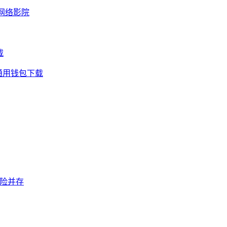
网络影院
载
通用钱包下载
风险并存