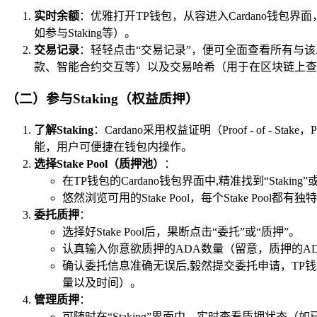
实时余额
：优雅打开TP钱包，从容进入Cardano钱
如参与Staking等）。
交易记录
：轻轻点击“交易记录”，便可全面查看所有与
款、智能合约交互等）以及交易哈希（用于在区块链上查
（二）参与Staking（权益质押）
了解Staking
：Cardano采用权益证明（Proof - of -
能，用户可便捷在钱包内操作。
选择Stake Pool（质押池）
：
在TP钱包的Cardano钱包界面中,精准找到“Stakin
悠然浏览可用的Stake Pool，每个Stake P
委托质押
：
选择好Stake Pool后，果断点击“委托”或“质押”。
认真输入你意欲质押的ADA数量（留意，质押的A
确认委托信息准确无误后,毅然提交委托申请，TP钱
量以及时间）。
管理质押
：
可随时在“Staking”界面中，实时查看质押状态