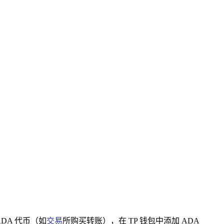
ADA 代币（如
交易
所购买转账），在 TP 钱包中添加 ADA