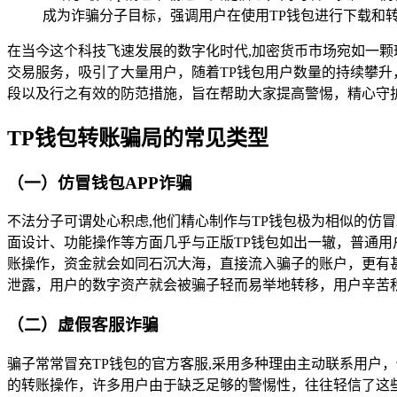
成为诈骗分子目标，强调用户在使用TP钱包进行下载和
在当今这个科技飞速发展的数字化时代,加密货币市场宛如一
交易服务，吸引了大量用户，随着TP钱包用户数量的持续攀升
段以及行之有效的防范措施，旨在帮助大家提高警惕，精心守
TP钱包转账骗局的常见类型
（一）仿冒钱包APP诈骗
不法分子可谓处心积虑,他们精心制作与TP钱包极为相似的仿
面设计、功能操作等方面几乎与正版TP钱包如出一辙，普通用
账操作，资金就会如同石沉大海，直接流入骗子的账户，更有甚
泄露，用户的数字资产就会被骗子轻而易举地转移，用户辛苦
（二）虚假客服诈骗
骗子常常冒充TP钱包的官方客服,采用多种理由主动联系用户
的转账操作，许多用户由于缺乏足够的警惕性，往往轻信了这