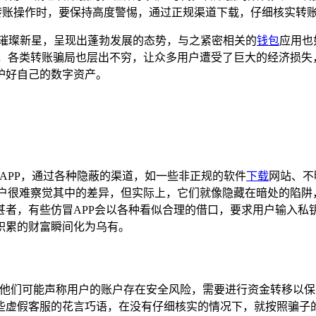
转账操作时，要保持高度警惕，通过正规渠道下载，仔细核实转
颗璀璨新星，呈现出蓬勃发展的态势，与之紧密相关的
钱包
应用也
，各类转账骗局也层出不穷，让众多用户遭受了巨大的经济损失
护好自己的数字资产。
冒APP，通过各种隐蔽的渠道，如一些非正规的软件
下载
网站、不
户很难察觉其中的差异，但实际上，它们就像隐藏在暗处的陷阱
者，有些仿冒APP会以各种看似合理的借口，要求用户输入私
积累的财富瞬间化为乌有。
，他们可能声称用户的账户存在安全风险，需要进行资金转移以
些虚假客服的花言巧语，在没有仔细核实的情况下，就按照骗子