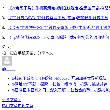
2、
《2k电影下载》手机高清电视剧在线观看-全集国产剧-网络
3、
《TP钱包 BSV》TP钱包官网下载·(中国)您的通用钱包下载
4、
《今天TP钱包升级》TP钱包安卓版下载·(中国)您的通用钱
5、
《Tp钱包代码502》TP安卓最新版下载·(中国)您的通用钱
分享：
扫一扫在手机阅读、分享本文
qbadmin
tp钱包下载地址-TP钱包与Mobox，开启加密世界新玩法
tp网址app下载：探索TP钱包一级市场，机遇与挑战并存
tp官网正版官网入口：深入了解TP钱包合约币，机遇与
更多文章 >
热门文章
热评文章