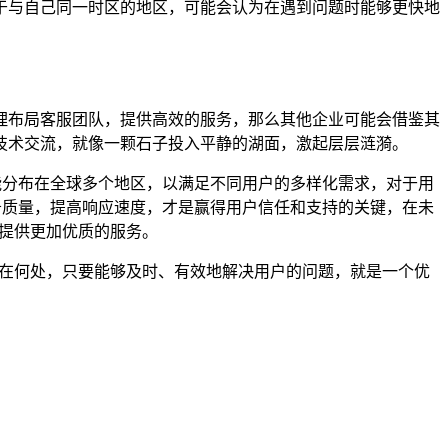
于与自己同一时区的地区，可能会认为在遇到问题时能够更快地
合理布局客服团队，提供高效的服务，那么其他企业可能会借鉴其
技术交流，就像一颗石子投入平静的湖面，激起层层涟漪。
能分布在全球多个地区，以满足不同用户的多样化需求，对于用
务质量，提高响应速度，才是赢得用户信任和支持的关键，在未
户提供更加优质的服务。
身在何处，只要能够及时、有效地解决用户的问题，就是一个优