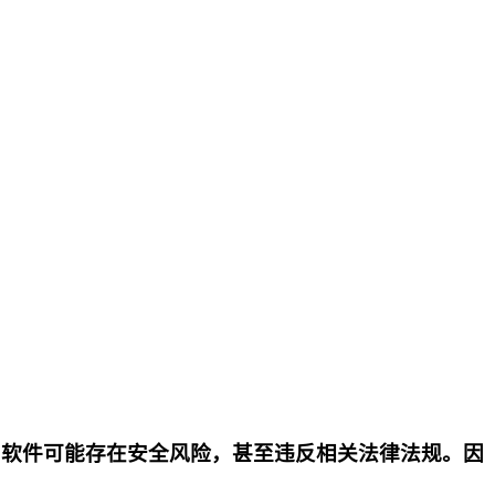
p软件可能存在安全风险，甚至违反相关法律法规。因