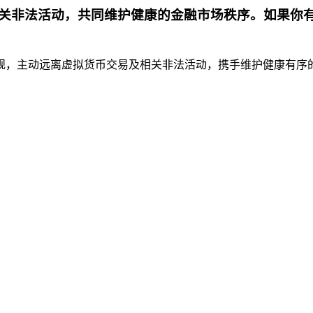
关非法活动，共同维护健康的金融市场秩序。如果你
，主动远离虚拟货币交易及相关非法活动，携手维护健康有序的金