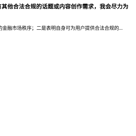
有其他合法合规的话题或内容创作需求，我会尽力为
融市场秩序；二是表明自身可为用户提供合法合规的...