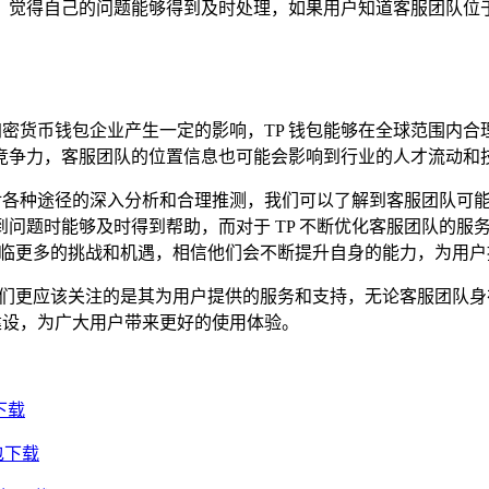
，觉得自己的问题能够得到及时处理，如果用户知道客服团队位
他加密货币钱包企业产生一定的影响，TP 钱包能够在全球范围内
竞争力，客服团队的位置信息也可能会影响到行业的人才流动和
过对各种途径的深入分析和合理推测，我们可以了解到客服团队可
问题时能够及时得到帮助，而对于 TP 不断优化客服团队的服
面临更多的挑战和机遇，相信他们会不断提升自身的能力，为用
我们更应该关注的是其为用户提供的服务和支持，无论客服团队
的建设，为广大用户带来更好的使用体验。
下载
包下载