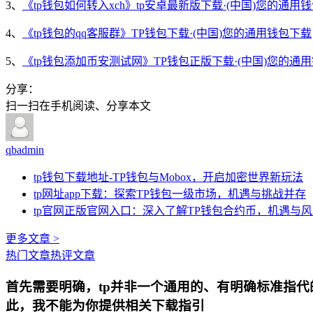
3、
《tp钱包如何转入xch》tp安卓最新版下载·(中国)您的通用
4、
《tp钱包的qq客服群》TP钱包下载·(中国)您的通用钱包下载
5、
《tp钱包添加币安测试网》TP钱包正版下载·(中国)您的通
分享：
扫一扫在手机阅读、分享本文
qbadmin
tp钱包下载地址-TP钱包与Mobox，开启加密世界新玩法
tp网址app下载：探索TP钱包一级市场，机遇与挑战并存
tp官网正版官网入口：深入了解TP钱包合约币，机遇与
更多文章 >
热门文章
热评文章
首先需要明确，tp并非一个通用的、有明确标准指
此，我不能为你提供相关下载指引