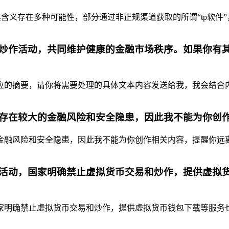
含义存在多种可能性，部分通过非正规渠道获取的所谓“tp软件”
炒作活动，共同维护健康的金融市场秩序。如果你有
摘要，请你将需要处理的具体文本内容发送给我，我会结合内容为你
存在较大的金融风险和安全隐患，因此我不能为你创
融风险和安全隐患，因此我不能为你创作相关内容，提醒你远离虚
活动，国家明确禁止虚拟货币交易和炒作，提供虚拟
明确禁止虚拟货币交易和炒作，提供虚拟货币钱包下载等服务也是