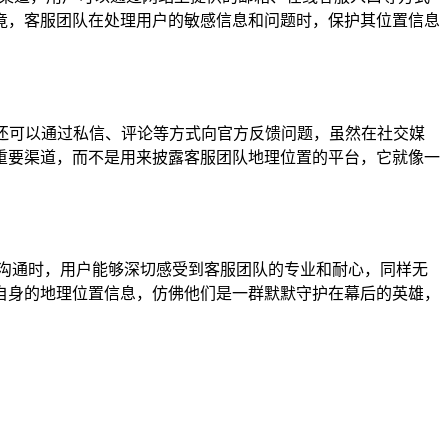
竟，客服团队在处理用户的敏感信息和问题时，保护其位置信息
动态，还可以通过私信、评论等方式向官方反馈问题，虽然在社交媒
重要渠道，而不是用来披露客服团队地理位置的平台，它就像一
与客服沟通时，用户能够深切感受到客服团队的专业和耐心，同样无
自身的地理位置信息，仿佛他们是一群默默守护在幕后的英雄，