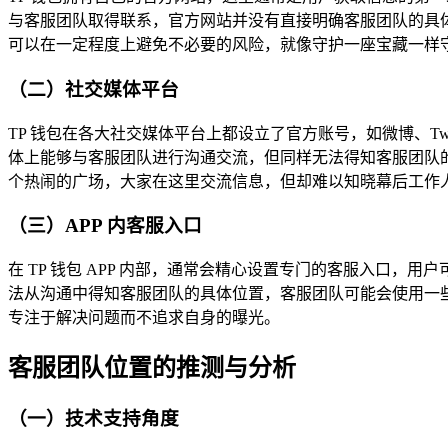
与客服团队取得联系，官方网站并没有直接明确客服团队的具
可以在一定程度上避免不必要的风险，就像守护一座宝藏一样
（二）社交媒体平台
TP 钱包在各大社交媒体平台上都设立了官方账号，如微博、Tw
体上能够与客服团队进行沟通交流，但同样无法得知客服团队
个热闹的广场，大家在这里交流信息，但却难以知晓幕后工作
（三）APP 内客服入口
在 TP 钱包 APP 内部，通常会精心设置专门的客服入口，
法从沟通中得知客服团队的具体位置，客服团队可能会使用一
专注于解决问题而不追求自身的曝光。
客服团队位置的推测与分析
（一）技术支持角度