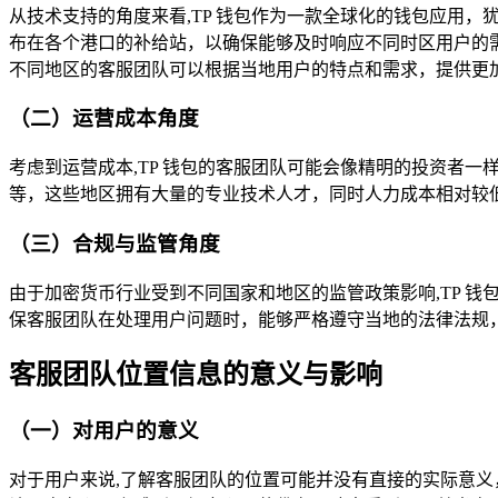
从技术支持的角度来看,TP 钱包作为一款全球化的钱包应用
布在各个港口的补给站，以确保能够及时响应不同时区用户的
不同地区的客服团队可以根据当地用户的特点和需求，提供更
（二）运营成本角度
考虑到运营成本,TP 钱包的客服团队可能会像精明的投资者
等，这些地区拥有大量的专业技术人才，同时人力成本相对较
（三）合规与监管角度
由于加密货币行业受到不同国家和地区的监管政策影响,TP 
保客服团队在处理用户问题时，能够严格遵守当地的法律法规
客服团队位置信息的意义与影响
（一）对用户的意义
对于用户来说,了解客服团队的位置可能并没有直接的实际意