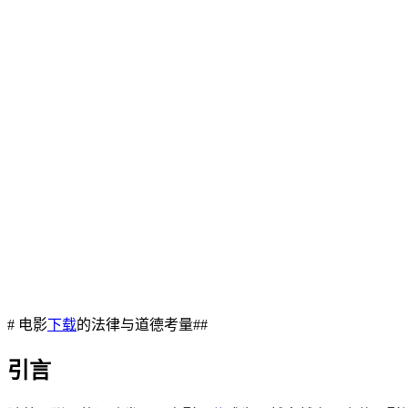
# 电影
下载
的法律与道德考量##
引言