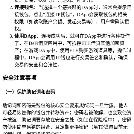
贷、交易、挖矿等）、游戏、社交等。
连接钱包
：当选择一个感兴趣的DApp时，通常会提示连
接钱包，点击“连接TP钱包”，DApp会获取钱包的相关
权限（如读取账户余额、发起交易等），用户需确认授
权。
使用DApp
：连接成功后，就可在DApp中进行各种操作
了，在DeFi借贷应用中，可抵押ETH借贷其他加密资
产；在游戏DApp中，使用ETH购买游戏道具等，操作过
程中，DApp会调用TP钱包进行交易签名和确认，确保
交易的安全和合法性。
安全注意事项
（一）保护助记词和密码
助记词和密码是钱包的核心安全要素,助记词一旦泄露，他人
可轻易恢复你的钱包并转移资产；密码若被破解，也会致使资
产被盗，助记词要存放在安全之处（如锁在保险柜中），密码
勿使用简单易猜的组合，且定期更换密码（虽TP钱包目前无