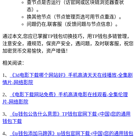
查节点是否运行（访官网或区块链浏览器查状
态）。
换其他节点（节点管理页选可用节点重连）。
问题仍在,联客服（反馈问题与节点信息）。
通过本文,您应已掌握TP钱包切换技巧，用TP钱包多链管理，
注意安全，遵规范，保资产安全，遇问题，及时联客服，祝您
加密货币交易愉快，资产增值！
相关阅读：
1、
《3d电影下载哪个网站好》手机高清天天在线播放-全集剧
情片-网络影院
2、
《电影下载网站免费》手机高清电影在线观看-全集伦理
片-网络影院
3、
《tp钱包公告什么意思》TP钱包官网下载·(中国)您的通用
钱包下载
4、
《tp钱包添加马蹄莲》tp钱包官网下载·(中国)您的通用钱包