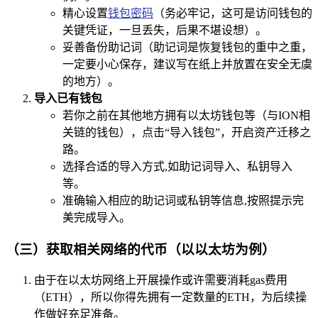
精心设置
钱包密码
（务必牢记，这可是访问钱包的
关键凭证，一旦丢失，后果不堪设想）。
妥善备份助记词（助记词是恢复钱包的重中之重，
一定要小心保存，建议写在纸上并放置在安全无虞
的地方）。
导入已有钱包
若你之前在其他地方拥有以太坊钱包等（与ION相
关链的钱包），点击“导入钱包”，开启资产迁移之
路。
选择合适的导入方式,如助记词导入、私钥导入
等。
准确输入相应的助记词或私钥等信息,按照提示完
美完成导入。
（三）获取相关网络的代币（以以太坊为例）
由于在以太坊网络上开展操作或许需要消耗gas费用
（ETH），所以你得先拥有一定数量的ETH，为后续操
作做好充足准备。