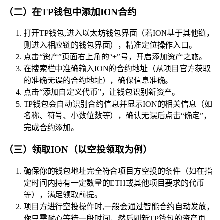
（二）在TP钱包中添加ION合约
打开TP钱包,进入以太坊钱包界面（若ION基于其他链，
则进入相应链的钱包界面），精准定位操作入口。
点击“资产”页面右上角的“+”号，开启添加资产之旅。
在搜索栏中准确输入ION的合约地址（从项目官方获取
的准确无误的合约地址），确保信息准确。
点击“添加自定义代币”，让钱包识别新资产。
TP钱包会自动识别合约信息并显示ION的相关信息（如
名称、符号、小数位数等），确认无误后点击“确定”，
完成合约添加。
（三）领取ION（以空投领取为例）
确保你的钱包地址完全符合项目方空投的条件（如在指
定时间内持有一定数量的ETH或其他项目要求的代币
等），满足领取前提。
项目方进行空投操作时,一般会通过智能合约自动发放，
你只需耐心等待一段时间，然后刷新TP钱包的资产页