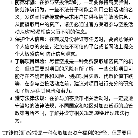
防范诈骗
：在参与空投活动时，一定要保持高度警惕，
防范诈骗行为，一些不法分子可能会利用空投活动的名
义，发送虚假链接或者要求用户提供私钥等敏感信息，
从而骗取用户的资产，请务必通过官方渠道参与空投活
动,切勿轻易相信来历不明的信息。
保护个人信息
：在完成身份验证等任务时，要留意保护
个人信息的安全，避免在不可信的平台或者网站上提交
个人敏感信息,防止信息泄露。
了解项目风险
：尽管空投是一种免费获取加密资产的机
会，但也需要对项目的风险有所了解，一些空投项目可
能存在不确定性和风险，例如项目失败、代币价值下跌
等，在参与空投活动之前，建议对项目进行充分的研究
和了解,评估其风险和潜力。
遵守法律法规
：在参与加密货币相关活动时，一定要遵
守当地的法律法规，不同国家和地区对加密货币的监管
政策有所不同，了解并遵守相关规定,避免出现违法行
为。
TP钱包领取空投是一种获取加密资产福利的途径，但需要用