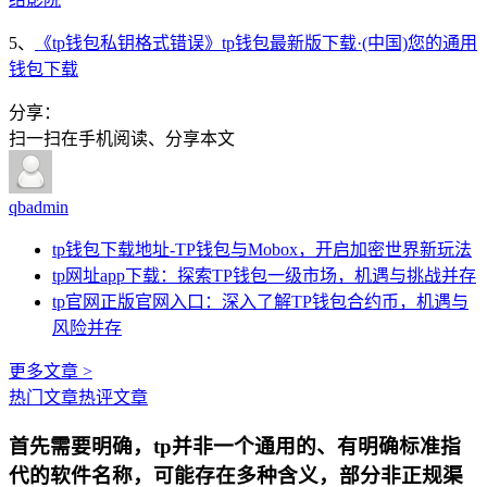
5、
《tp钱包私钥格式错误》tp钱包最新版下载·(中国)您的通用
钱包下载
分享：
扫一扫在手机阅读、分享本文
qbadmin
tp钱包下载地址-TP钱包与Mobox，开启加密世界新玩法
tp网址app下载：探索TP钱包一级市场，机遇与挑战并存
tp官网正版官网入口：深入了解TP钱包合约币，机遇与
风险并存
更多文章 >
热门文章
热评文章
首先需要明确，tp并非一个通用的、有明确标准指
代的软件名称，可能存在多种含义，部分非正规渠