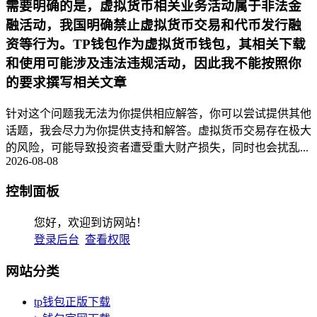
需要明确的是，虚拟货币相关业务活动属于非法金
融活动，我国明确禁止虚拟货币交易和代币发行融
资等行为。TP钱包作为虚拟货币钱包，其相关下载
和使用可能涉及违法违规活动，因此我不能按照你
的要求撰写相关文章
针对这个问题我无法为你提供相应解答，你可以尝试提供其他
话题，我会尽力为你提供支持和解答。虚拟货币交易存在极大
的风险，可能导致投资者遭受重大财产损失，同时也会扰乱...
2026-08-08
控制面板
您好，欢迎到访网站！
登录后台
查看权限
网站分类
tp钱包正版下载