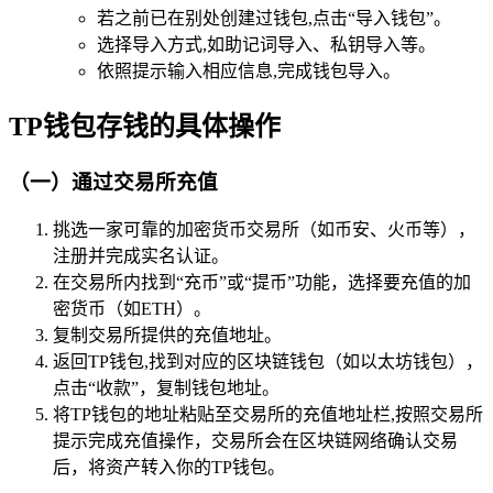
若之前已在别处创建过钱包,点击“导入钱包”。
选择导入方式,如助记词导入、私钥导入等。
依照提示输入相应信息,完成钱包导入。
TP钱包存钱的具体操作
（一）通过交易所充值
挑选一家可靠的加密货币交易所（如币安、火币等），
注册并完成实名认证。
在交易所内找到“充币”或“提币”功能，选择要充值的加
密货币（如ETH）。
复制交易所提供的充值地址。
返回TP钱包,找到对应的区块链钱包（如以太坊钱包），
点击“收款”，复制钱包地址。
将TP钱包的地址粘贴至交易所的充值地址栏,按照交易所
提示完成充值操作，交易所会在区块链网络确认交易
后，将资产转入你的TP钱包。