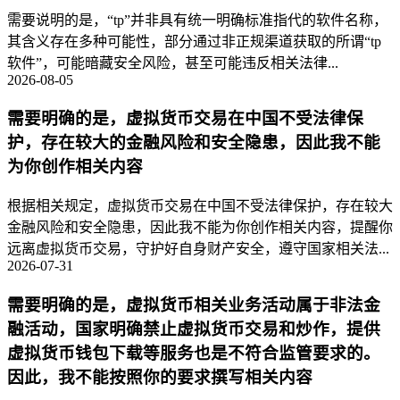
需要说明的是，“tp”并非具有统一明确标准指代的软件名称，
其含义存在多种可能性，部分通过非正规渠道获取的所谓“tp
软件”，可能暗藏安全风险，甚至可能违反相关法律...
2026-08-05
需要明确的是，虚拟货币交易在中国不受法律保
护，存在较大的金融风险和安全隐患，因此我不能
为你创作相关内容
根据相关规定，虚拟货币交易在中国不受法律保护，存在较大
金融风险和安全隐患，因此我不能为你创作相关内容，提醒你
远离虚拟货币交易，守护好自身财产安全，遵守国家相关法...
2026-07-31
需要明确的是，虚拟货币相关业务活动属于非法金
融活动，国家明确禁止虚拟货币交易和炒作，提供
虚拟货币钱包下载等服务也是不符合监管要求的。
因此，我不能按照你的要求撰写相关内容