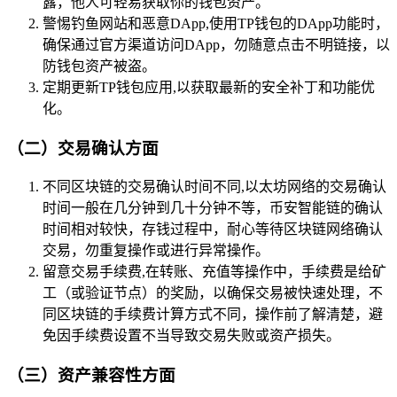
露，他人可轻易获取你的钱包资产。
警惕钓鱼网站和恶意DApp,使用TP钱包的DApp功能时，
确保通过官方渠道访问DApp，勿随意点击不明链接，以
防钱包资产被盗。
定期更新TP钱包应用,以获取最新的安全补丁和功能优
化。
（二）交易确认方面
不同区块链的交易确认时间不同,以太坊网络的交易确认
时间一般在几分钟到几十分钟不等，币安智能链的确认
时间相对较快，存钱过程中，耐心等待区块链网络确认
交易，勿重复操作或进行异常操作。
留意交易手续费,在转账、充值等操作中，手续费是给矿
工（或验证节点）的奖励，以确保交易被快速处理，不
同区块链的手续费计算方式不同，操作前了解清楚，避
免因手续费设置不当导致交易失败或资产损失。
（三）资产兼容性方面