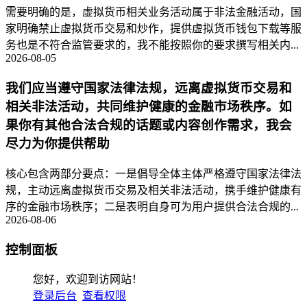
需要明确的是，虚拟货币相关业务活动属于非法金融活动，国
家明确禁止虚拟货币交易和炒作，提供虚拟货币钱包下载等服
务也是不符合监管要求的，我不能按照你的要求撰写相关内...
2026-08-05
我们应当遵守国家法律法规，远离虚拟货币交易和
相关非法活动，共同维护健康的金融市场秩序。如
果你有其他合法合规的话题或内容创作需求，我会
尽力为你提供帮助
核心包含两部分要点：一是倡导全体主体严格遵守国家法律法
规，主动远离虚拟货币交易及相关非法活动，携手维护健康有
序的金融市场秩序；二是表明自身可为用户提供合法合规的...
2026-08-06
控制面板
您好，欢迎到访网站！
登录后台
查看权限