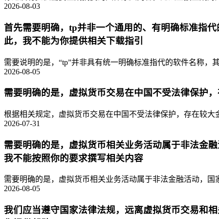
2026-08-03
首先需要明确，tp并非一个通用的、有明确标准指
此，我不能为你提供相关下载指引
需要说明的是，“tp”并非具有统一明确标准指代的软件名称，其
2026-08-05
需要明确的是，虚拟货币交易在中国不受法律保护，
根据相关规定，虚拟货币交易在中国不受法律保护，存在较大金
2026-07-31
需要明确的是，虚拟货币相关业务活动属于非法金融
我不能按照你的要求撰写相关内容
需要明确的是，虚拟货币相关业务活动属于非法金融活动，国家
2026-08-05
我们应当遵守国家法律法规，远离虚拟货币交易和相