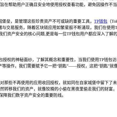
旨在帮助用户正确且安全地使用授权查看功能，避免因操作不当
固堡垒，是管理这些珍贵资产不可或缺的重要工具，
TP钱包
（T
储与交易服务，随着区块链应用如繁星般不断涌现，我们在使用T
我们资产安全的核心问题,更是每一位TP钱包用户都应深入了解
包授权的神秘面纱，了解其概念和重要性，当我们使用TP钱包访
等操作，我们需要赋予它一把“钥匙”——授权，这把“钥匙”就像
记对那些不再使用的应用收回授权，就如同在自家城堡中留下了
悄然转移我们的资产，就像狡猾的小偷在黑夜里偷走我们的财富，
是保障我们数字资产安全的重要防线。