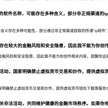
代的软件名称，可能存在多种含义，部分非正规渠道的t
含义存在多种可能性，部分通过非正规渠道获取的所谓“tp软件”
存在较大的金融风险和安全隐患，因此我不能为你创
融风险和安全隐患，因此我不能为你创作相关内容，提醒你远离虚
活动，国家明确禁止虚拟货币交易和炒作，提供虚拟
明确禁止虚拟货币交易和炒作，提供虚拟货币钱包下载等服务也是
关非法活动，共同维护健康的金融市场秩序。如果你