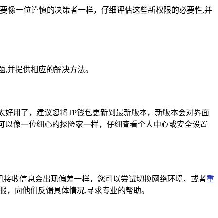
要像一位谨慎的决策者一样，仔细评估这些新权限的必要性,并
题,并提供相应的解决方法。
太好用了，建议您将TP钱包更新到最新版本，新版本会对界面
可以像一位细心的探险家一样，仔细查看个人中心或安全设置
机接收信息会出现偏差一样，您可以尝试切换网络环境，或者
重
服，向他们反馈具体情况,寻求专业的帮助。