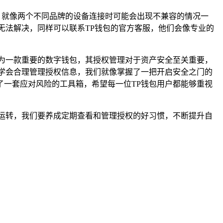
的，就像两个不同品牌的设备连接时可能会出现不兼容的情况一
无法解决，同样可以联系TP钱包的官方客服，他们会像专业的
为一款重要的数字钱包，其授权管理对于资产安全至关重要，
学会合理管理授权信息，我们就像掌握了一把开启安全之门的
一套应对风险的工具箱，希望每一位TP钱包用户都能够重视
运转，我们要养成定期查看和管理授权的好习惯，不断提升自