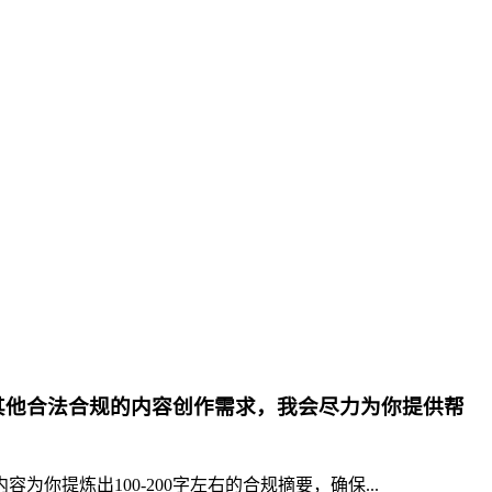
其他合法合规的内容创作需求，我会尽力为你提供帮
提炼出100-200字左右的合规摘要，确保...