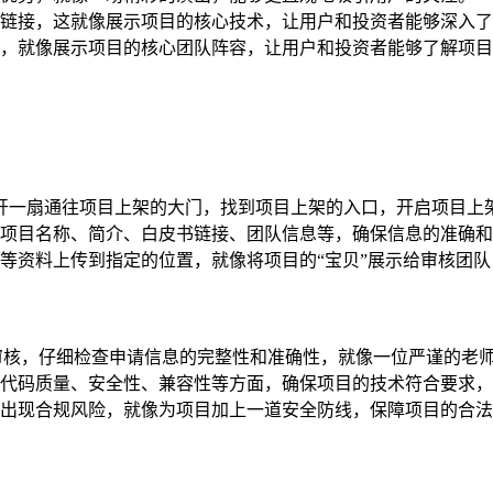
链接，这就像展示项目的核心技术，让用户和投资者能够深入了
，就像展示项目的核心团队阵容，让用户和投资者能够了解项目
打开一扇通往项目上架的大门，找到项目上架的入口，开启项目上
项目名称、简介、白皮书链接、团队信息等，确保信息的准确
等资料上传到指定的位置，就像将项目的“宝贝”展示给审核团
审核，仔细检查申请信息的完整性和准确性，就像一位严谨的老
代码质量、安全性、兼容性等方面，确保项目的技术符合要求，
出现合规风险，就像为项目加上一道安全防线，保障项目的合法