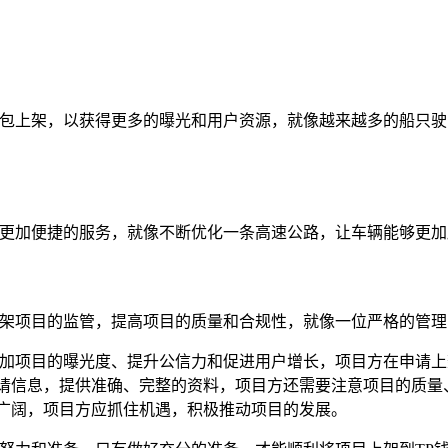
钱包上架，以获得更多的曝光和用户资源，就像越来越多的船只驶
供更加便捷的服务，就像不断优化一条高速公路，让车辆能够更
上架项目的监管，提高项目的质量和合规性，就像一位严格的管
增加项目的曝光度、提升公信力和促进用户增长，项目方在申请
申请信息，提供准确、完整的资料，项目方还需要注意项目的质量
分广阔，项目方应抓住机遇，积极推动项目的发展。