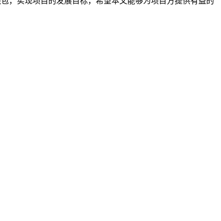
钱包，实现项目的发展目标，希望本文能够为项目方提供有益的