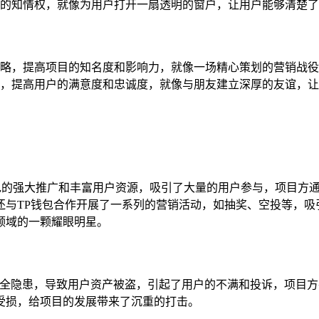
的知情权，就像为用户打开一扇透明的窗户，让用户能够清楚了
略，提高项目的知名度和影响力，就像一场精心策划的营销战役
，提高用户的满意度和忠诚度，就像与朋友建立深厚的友谊，让
钱包的强大推广和丰富用户资源，吸引了大量的用户参与，项目方
还与TP钱包合作开展了一系列的营销活动，如抽奖、空投等，吸
领域的一颗耀眼明星。
安全隐患，导致用户资产被盗，引起了用户的不满和投诉，项目
受损，给项目的发展带来了沉重的打击。