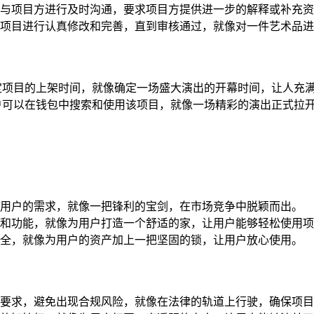
与项目方进行及时沟通，要求项目方提供进一步的解释或补充资
项目进行认真修改和完善，直到审核通过，就像对一件艺术品进
定项目的上架时间，就像确定一场盛大演出的开幕时间，让人充
户可以在钱包中搜索和使用该项目，就像一场精彩的演出正式拉
用户的需求，就像一把锋利的宝剑，在市场竞争中脱颖而出。
和功能，就像为用户打造一个舒适的家，让用户能够轻松使用项
全，就像为用户的资产加上一把坚固的锁，让用户放心使用。
要求，避免出现合规风险，就像在法律的轨道上行驶，确保项目