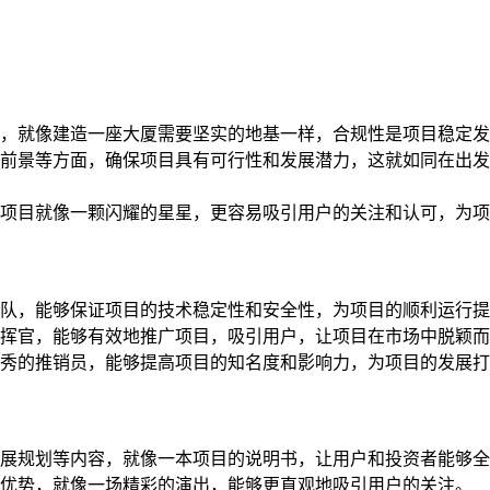
，就像建造一座大厦需要坚实的地基一样，合规性是项目稳定发
前景等方面，确保项目具有可行性和发展潜力，这就如同在出发
项目就像一颗闪耀的星星，更容易吸引用户的关注和认可，为项
队，能够保证项目的技术稳定性和安全性，为项目的顺利运行提
挥官，能够有效地推广项目，吸引用户，让项目在市场中脱颖而
秀的推销员，能够提高项目的知名度和影响力，为项目的发展打
展规划等内容，就像一本项目的说明书，让用户和投资者能够全
优势，就像一场精彩的演出，能够更直观地吸引用户的关注。