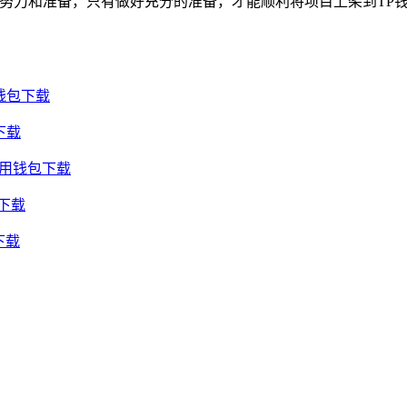
行努力和准备，只有做好充分的准备，才能顺利将项目上架到TP
钱包下载
下载
通用钱包下载
包下载
下载