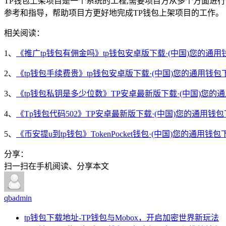
TP钱包上架项目是一个系统的工程,需要项目方从多个方面进
参考和指导，帮助项目方更好地完成TP钱包上架项目的工作。
相关阅读：
1、
《推广tp钱包有佣金吗》tp钱包安卓版下载·(中国)您的通用
2、
《tp钱包手续费贵》tp钱包安卓版下载·(中国)您的通用钱包
3、
《tp钱包私钥是多少位数》TP安卓最新版下载·(中国)您的
4、
《Tp钱包代码502》TP安卓最新版下载·(中国)您的通用钱
5、
《币安提u到tp钱包》TokenPocket钱包·(中国)您的通用钱包
分享：
扫一扫在手机阅读、分享本文
qbadmin
tp钱包下载地址-TP钱包与Mobox，开启加密世界新玩法