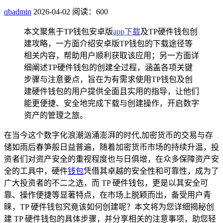
qbadmin
2026-04-02
阅读：600
本文聚焦于TP钱包安卓版
app下载
及TP硬件钱包创
建攻略，一方面介绍安卓版TP钱包的下载途径等
相关内容，帮助用户顺利获取该应用；另一方面详
细阐述TP硬件钱包的创建全过程，涵盖各项关键
步骤与注意要点，旨在为有需求使用TP钱包及创
建硬件钱包的用户提供全面且实用的指导，让他们
能更便捷、安全地完成下载与创建操作，开启数字
资产的管理之旅。
在当今这个数字化浪潮汹涌澎湃的时代,加密货币的交易与存
储如雨后春笋般日益普遍，随着加密货币市场的持续升温，投
资者们对资产安全的重视程度也与日俱增，在众多保障资产安
全的工具中，硬件
钱包
凭借其卓越的安全性和可靠性，成为了
广大投资者的不二之选，而 TP 硬件钱包，更是以其安全可
靠、操作便捷等显著特点，在市场上脱颖而出，备受用户青
睐，TP 硬件钱包究竟该如何创建呢？本文将为您详细揭秘创
建 TP 硬件钱包的具体步骤，并分享相关的注意事项，助您轻