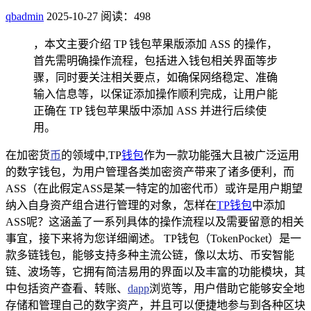
qbadmin
2025-10-27
阅读：498
，本文主要介绍 TP 钱包苹果版添加 ASS 的操作，
首先需明确操作流程，包括进入钱包相关界面等步
骤，同时要关注相关要点，如确保网络稳定、准确
输入信息等，以保证添加操作顺利完成，让用户能
正确在 TP 钱包苹果版中添加 ASS 并进行后续使
用。
在加密货
币
的领域中,TP
钱包
作为一款功能强大且被广泛运用
的数字钱包，为用户管理各类加密资产带来了诸多便利，而
ASS（在此假定ASS是某一特定的加密代币）或许是用户期望
纳入自身资产组合进行管理的对象，怎样在
TP钱包
中添加
ASS呢？这涵盖了一系列具体的操作流程以及需要留意的相关
事宜，接下来将为您详细阐述。 TP钱包（TokenPocket）是一
款多链钱包，能够支持多种主流公链，像以太坊、币安智能
链、波场等，它拥有简洁易用的界面以及丰富的功能模块，其
中包括资产查看、转账、
dapp
浏览等，用户借助它能够安全地
存储和管理自己的数字资产，并且可以便捷地参与到各种区块