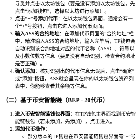
寻觅并点击以太坊钱包（要是没有添加以太坊钱包，先
点击“添加钱包”，选择以太坊进行添加）。
点击“+”号添加代币
：在以太坊钱包界面，通常会有一
个“+”号按钮，点击它进入添加代币页面。
输入ASS的合约地址
：在添加代币页面的“合约地址”栏
中，精准输入ASS的合约地址，输入完毕后，TP钱包会
自动识别该合约地址对应的代币名称（ASS）、符号以
及小数位数等信息（要是没有自动识别，检查合约地址
是否正确）。
确认添加
：核对识别出的代币信息无误后，点击“确定”
或“添加”按钮，ASS就会呈现在你的以太坊钱包资产列
表中，你能够查看其余额等信息。
（二）基于币安智能链（BEP - 20代币）
进入币安智能链钱包界面
：在TP钱包主界面找到币安智
能链钱包（若未添加，先添加），点击进入。
添加代币操作
：
部分版本的TP钱包在币安智能链钱包界面有“+”号