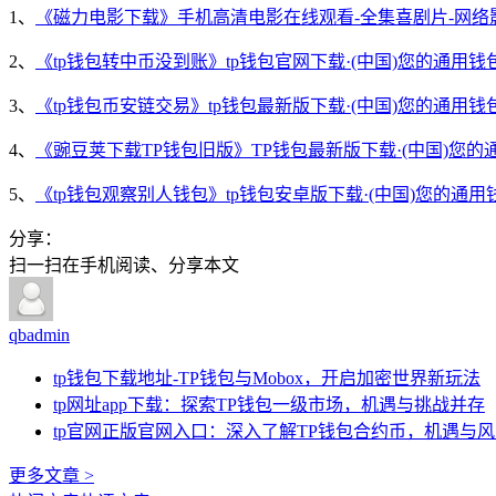
1、
《磁力电影下载》手机高清电影在线观看-全集喜剧片-网络
2、
《tp钱包转中币没到账》tp钱包官网下载·(中国)您的通用钱
3、
《tp钱包币安链交易》tp钱包最新版下载·(中国)您的通用钱
4、
《豌豆荚下载TP钱包旧版》TP钱包最新版下载·(中国)您的
5、
《tp钱包观察别人钱包》tp钱包安卓版下载·(中国)您的通用
分享：
扫一扫在手机阅读、分享本文
qbadmin
tp钱包下载地址-TP钱包与Mobox，开启加密世界新玩法
tp网址app下载：探索TP钱包一级市场，机遇与挑战并存
tp官网正版官网入口：深入了解TP钱包合约币，机遇与
更多文章 >