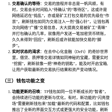
交易确认的等待
：交易的旅程并非总是一帆风顺，有
时，交易会长时间陷入“待确认”的“等待区”，这或许是
网络延迟在“捣乱”，亦或是矿工打包交易的优先级在“作
祟”，刷新钱包如同为交易注入一剂“强心针”，让钱包再
次向网络“广播”交易信息，大大提高交易被矿工“青睐”
并打包确认的几率，就像用户发送一笔加密货币转账，
久久未得到“回应”，刷新后或许就能加快交易的“脚
步”。
实时状态的渴求
：在去中心化金融（DeFi）的奇妙世界
里，借贷、质押等交易详情如同神秘的宝藏，需要实时
“挖掘”，刷新就像一把“神奇的钥匙”，能及时开启宝箱,
让用户获取最新的交易执行结果和资产变动情况。
（三）钱包功能之变
功能更新的召唤
：TP钱包如同一位不断成长的“智者”，
会持续进行功能的更新与优化，有时，新功能的“闪亮登
场”需要刷新钱包来“加载”最新的代码和配置，比如钱包
推出了全新的界面交互方式或更强大的安全功能，刷新