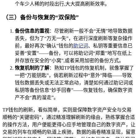
个车少人稀的时段出行,大大提高刷新效率。
（三）备份与恢复的“双保险”
备份信息的重视
：尽管刷新一般不会“无情”地导致数据
丢失，但为了“万无一失”，在进行深度刷新等复杂操作
前，最好再次“确认”钱包的
助记词
、私钥等重要信息已
妥善“安置”——备份，可以将助记词“郑重”地写在纸上
并存放在安全的“小窝”,或者采用加密的备份方式。
恢复机制的了解
：熟知TP钱包的恢复机制，就像掌握了
一把“万能钥匙”，倘若刷新过程中“意外”降临——导致
钱包数据丢失或无法正常启动，清楚如何通过助记词或
私钥等备份信息“妙手回春”——恢复钱包，确保数字资
产不会“真的溜走”。
TP钱包的刷新，看似简单，实则是保障数字资产安全与交易
顺畅的“关键密码”，通过精准理解刷新的缘由，熟练掌握合适
的操作方法，用户便能更得心应手地管理自己的数字资产，让
交易的列车在顺畅的轨道上疾驰，数据的画卷精准呈现，留意