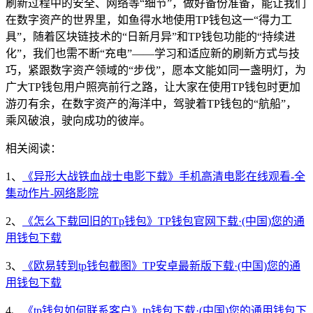
刷新过程中的安全、网络等“细节”，做好备份准备，能让我们
在数字资产的世界里，如鱼得水地使用TP钱包这一“得力工
具”，随着区块链技术的“日新月异”和TP钱包功能的“持续进
化”，我们也需不断“充电”——学习和适应新的刷新方式与技
巧，紧跟数字资产领域的“步伐”，愿本文能如同一盏明灯，为
广大TP钱包用户照亮前行之路，让大家在使用TP钱包时更加
游刃有余，在数字资产的海洋中，驾驶着TP钱包的“航船”，
乘风破浪，驶向成功的彼岸。
相关阅读：
1、
《异形大战铁血战士电影下载》手机高清电影在线观看-全
集动作片-网络影院
2、
《怎么下载回旧的Tp钱包》TP钱包官网下载·(中国)您的通
用钱包下载
3、
《欧易转到tp钱包截图》TP安卓最新版下载·(中国)您的通
用钱包下载
4、
《tp钱包如何联系客户》tp钱包下载·(中国)您的通用钱包下