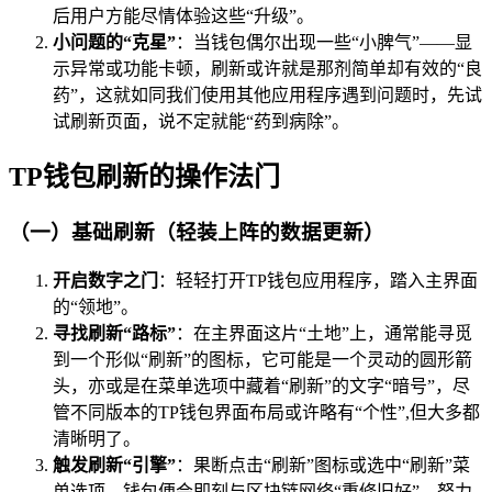
后用户方能尽情体验这些“升级”。
小问题的“克星”
：当钱包偶尔出现一些“小脾气”——显
示异常或功能卡顿，刷新或许就是那剂简单却有效的“良
药”，这就如同我们使用其他应用程序遇到问题时，先试
试刷新页面，说不定就能“药到病除”。
TP钱包刷新的操作法门
（一）基础刷新（轻装上阵的数据更新）
开启数字之门
：轻轻打开TP钱包应用程序，踏入主界面
的“领地”。
寻找刷新“路标”
：在主界面这片“土地”上，通常能寻觅
到一个形似“刷新”的图标，它可能是一个灵动的圆形箭
头，亦或是在菜单选项中藏着“刷新”的文字“暗号”，尽
管不同版本的TP钱包界面布局或许略有“个性”,但大多都
清晰明了。
触发刷新“引擎”
：果断点击“刷新”图标或选中“刷新”菜
单选项，钱包便会即刻与区块链网络“重修旧好”，努力