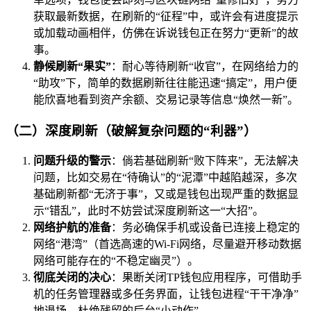
获取最新数据，在刷新的“征程”中，或许会有进度提示
或加载动画相伴，仿佛在诉说钱包正在努力“更新”的故
事。
静候刷新“果实”
：耐心等待刷新“收官”，在网络给力的
“助攻”下，简单的数据刷新往往能迅速“搞定”，用户便
能欣喜地看到资产余额、交易记录等信息“焕然一新”。
（二）深度刷新（破解复杂问题的“利器”）
问题升级的警示
：倘若基础刷新“败下阵来”，无法解决
问题，比如交易在“待确认”的“泥潭”中越陷越深，多次
基础刷新都“无济于事”，又或是钱包出现严重的数据显
示“错乱”，此时不妨尝试深度刷新这一“大招”。
网络护航的准备
：务必确保手机或设备已连接上稳定的
网络“港湾”（首选高速的Wi-Fi网络，尽量避开移动数据
网络可能存在的“不稳定幽灵”）。
彻底关闭的决心
：果断关闭TP钱包应用程序，可借助手
机的任务管理器或多任务界面，让钱包进程“干干净净”
地退场，杜绝残留的后台“小动作”。