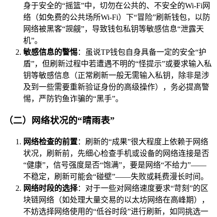
身于安全的“摇篮”中，切勿在公共的、不安全的Wi-Fi网
络（如免费的公共场所Wi-Fi）下“冒险”刷新钱包，以防
网络被黑客“觊觎”，导致钱包私钥等敏感信息“泄露天
机”。
敏感信息的警惕
：虽说TP钱包自身具备一定的安全“护
盾”，但刷新过程中若遭遇不明的“怪提示”或要求输入私
钥等敏感信息（正常刷新一般无需输入私钥，除非是涉
及到一些需要重新验证身份的高级操作），务必提高警
惕，严防钓鱼诈骗的“黑手”。
（二）网络状况的“晴雨表”
网络检查的前置
：刷新的“成果”很大程度上依赖于网络
状况，刷新前，先细心检查手机或设备的网络连接是否
“健康”，信号强度是否“饱满”，要是网络“不给力”——
不稳定，刷新可能会“碰壁”——失败或耗费漫长时间。
网络时段的选择
：对于一些对网络速度要求“苛刻”的区
块链网络（如处理大量交易的以太坊网络在高峰期），
不妨选择网络使用的“低谷时段”进行刷新，如同挑选一