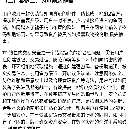
（二）案例二：钓鱼网站诈骗
用户收到一封伪装得如同真迹的邮件，伪装成 TP 钱包官方，
提示账户需要升级，用户一时不察，点击链接后进入钓鱼网
站，如同踏入了骗子精心布置的陷阱，用户在网站上输入了密
码和助记词，结果导致资产被黑客如探囊取物般窃取,损失惨
重。
TP 钱包的交易安全是一个错综复杂的综合性问题，需要用户
在创建钱包、交易过程、防范诈骗等多个环节如同精密的钟
表，环环相扣地采取措施，通过创建强密码、备份助记词、核
实交易信息、使用官方渠道、开启双重认证、注意网络安全、
防范诈骗和恶意攻击以及合理管理资产等方法，用户可以如同
装备了先进武器的战士，有效提高 TP 钱包交易的安全性，保
护自己的数字资产，在数字资产交易的浩瀚世界里，安全意识
和正确的操作方法宛如保驾护航的灯塔，是抵御风险的关键，
希望本文的指南能如同贴心的伙伴，帮助用户在使用 TP 钱包
时更加安心，在享受加密货币交易带来的便利的同时，如同拥
有了坚固的盾牌，确保资产安全，在数字资产的海洋里乘风破
浪,驶向成功的彼岸。