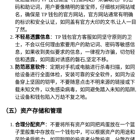
码和助记词，用户要像精明的鉴宝师，仔细核对网站域
名，确保是 TP 钱包的官方网站，官方网站通常有明确
的标识和安全认证，如同盖有官方大印的文书,让人一目
了然。
不轻易透露信息
：TP 钱包官方客服如同坚守原则的卫
士，不会以任何理由索要用户的助记词、密码等敏感信
息，如果收到类似要求的信息，一律视为诈骗，切勿轻
信和透露，如同面对诱惑的磐石,坚定不移。
防范恶意软件
：定期对手机或电脑进行杀毒扫描，如同
给设备进行全面体检，安装可靠的安全软件，如同为设
备穿上坚固的铠甲，不要随意点击不明来源的链接或下
载未知文件，以免感染病毒，如同避免踏入未知的陷阱,
让设备和钱包陷入万劫不复之地。
（五）资产存储和管理
合理分配资产
：不要将所有资产如同把鸡蛋放在一个篮
子里般集中存放在一个钱包中，可以根据资产的用途和
风险承受能力，如同聪明的投资者分散投资，分散存储