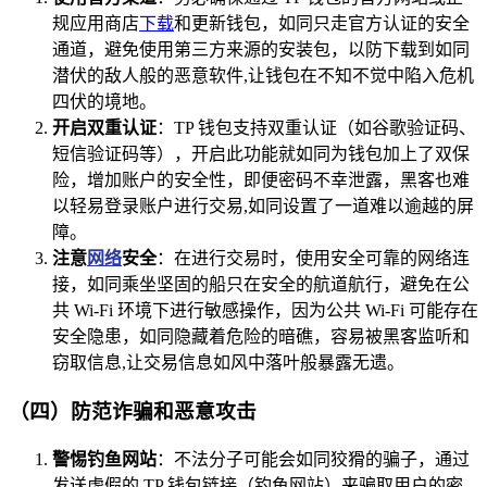
规应用商店
下载
和更新钱包，如同只走官方认证的安全
通道，避免使用第三方来源的安装包，以防下载到如同
潜伏的敌人般的恶意软件,让钱包在不知不觉中陷入危机
四伏的境地。
开启双重认证
：TP 钱包支持双重认证（如谷歌验证码、
短信验证码等），开启此功能就如同为钱包加上了双保
险，增加账户的安全性，即便密码不幸泄露，黑客也难
以轻易登录账户进行交易,如同设置了一道难以逾越的屏
障。
注意
网络
安全
：在进行交易时，使用安全可靠的网络连
接，如同乘坐坚固的船只在安全的航道航行，避免在公
共 Wi-Fi 环境下进行敏感操作，因为公共 Wi-Fi 可能存在
安全隐患，如同隐藏着危险的暗礁，容易被黑客监听和
窃取信息,让交易信息如风中落叶般暴露无遗。
（四）防范诈骗和恶意攻击
警惕钓鱼网站
：不法分子可能会如同狡猾的骗子，通过
发送虚假的 TP 钱包链接（钓鱼网站）来骗取用户的密