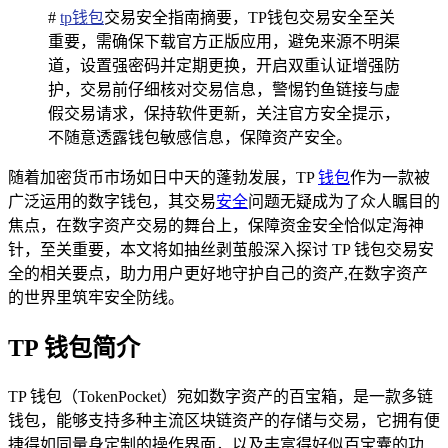
#
tp钱包
交易安全指南摘要，TP钱包交易安全至关
重要，需确保下载官方正版应用，避免来源不明渠
道，设置强密码并定期更换，开启双重认证增强防
护，交易前仔细核对交易信息，警惕钓鱼链接与虚
假交易请求，保持软件更新，关注官方安全提示，
不随意透露钱包敏感信息，保障资产安全。
随着加密货币市场如日中天的蓬勃发展，TP
钱包
作为一款被
广泛运用的数字钱包，其交易
安全
问题无疑成为了众人瞩目的
焦点，在数字资产交易的舞台上，保障资金安全恰似定海神
针，至关重要，本文将如抽丝剥茧般深入探讨 TP 钱包交易安
全的相关要点，助力用户更好地守护自己的资产,在数字资产
的世界里筑牢安全防线。
TP 钱包简介
TP 钱包（TokenPocket）宛如数字资产的百宝箱，是一款多链
钱包，能够支持多种主流区块链资产的存储与交易，它拥有便
捷得如同量身定制的操作界面，以及丰富得好似百宝囊的功