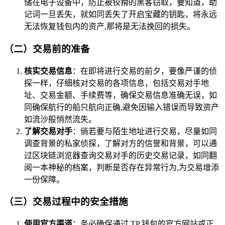
储在电子设备中，防止被狡猾的黑客窃取，要知道，助
记词一旦丢失，就如同丢失了开启宝藏的钥匙，将永远
无法恢复钱包内的资产,那将是无法挽回的损失。
（二）交易前的准备
核实交易信息
：在即将进行交易的前夕，要像严谨的侦
探一样，仔细核对交易的各项信息，包括交易对手地
址、交易金额、手续费等，确保交易信息准确无误，如
同确保航行的船只航向正确,避免因输入错误而导致资产
如流沙般悄然流失。
了解交易对手
：倘若要与陌生地址进行交易，尽量如同
调查背景的私家侦探，了解对方的信誉和背景，可以通
过区块链浏览器查询交易对手的历史交易记录，如同翻
阅一本神秘的档案，判断是否存在异常行为,为交易增添
一份保障。
（三）交易过程中的安全措施
使用官方渠道
：务必确保通过 TP 钱包的官方网站或正