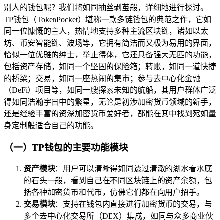
别人的钱包呢？我们将如同抽丝剥茧般，详细地进行探讨。
TP钱包（TokenPocket）堪称一款多链钱包的典范之作，它如
同一位慷慨的主人，热情地支持多种主流区块链，诸如以太
坊、币安智能链、波场等，它拥有简洁而又极为易用的界面，
恰似一位优雅的绅士，举止得体，它还具备强大无匹的功能，
包括资产存储，如同一个坚固的保险箱；转账，如同一道快捷
的桥梁；交易，如同一座热闹的集市；参与去中心化金融
（DeFi）项目等，如同一艘探索未知的航船，其用户群体广泛
得如同浩瀚宇宙中的繁星，无论是初涉加密货币领域的新手，
还是经验丰富的资深加密货币爱好者，都能在其中找到宛如量
身定制般适合自己的功能。
（一）TP钱包的主要功能模块
资产模块
：用户可以清晰得如同透过清澈的湖水看水底
的石头一般，看到自己在不同区块链上的资产余额，包
括各种加密货币和代币，仿佛它们都在向用户招手。
交易模块
：支持在钱包内直接进行加密货币的交易，与
多个去中心化交易所（DEX）集成，如同与众多商业伙