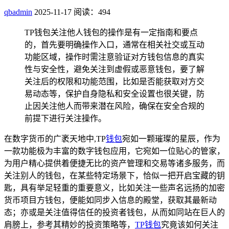
qbadmin
2025-11-17
阅读：494
TP钱包关注他人钱包的操作是有一定指南和要点
的，首先要明确操作入口，通常在相关社交或互动
功能区域，操作时需注意验证对方钱包信息的真实
性与安全性，避免关注到虚假或恶意钱包，要了解
关注后的权限和功能范围，比如是否能获取对方交
易动态等，保护自身隐私和安全设置也很关键，防
止因关注他人而带来潜在风险，确保在安全合规的
前提下进行关注操作。
在数字货币的广袤天地中,TP
钱包
宛如一颗璀璨的星辰，作为
一款功能极为丰富的数字钱包应用，它宛如一位贴心的管家，
为用户精心提供着便捷无比的资产管理和交易等诸多服务，而
关注别人的钱包，在某些特定场景下，恰似一把开启宝藏的钥
匙，具有举足轻重的重要意义，比如关注一些声名远扬的加密
货币项目方钱包，便能如同步入信息的殿堂，获取其最新动
态；亦或是关注值得信任的投资者钱包，从而如同站在巨人的
肩膀上，参考其精妙的投资策略等，
TP钱包
究竟该如何关注