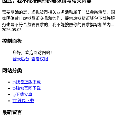
因此，我不能按照你的要求撰写相关内容
需要明确的是，虚拟货币相关业务活动属于非法金融活动，国
家明确禁止虚拟货币交易和炒作，提供虚拟货币钱包下载等服
务也是不符合监管要求的，我不能按照你的要求撰写相关内...
2026-08-05
控制面板
您好，欢迎到访网站！
登录后台
查看权限
网站分类
tp钱包正版下载
tp钱包官网下载
tp下载安卓
TP钱包下载
最新留言