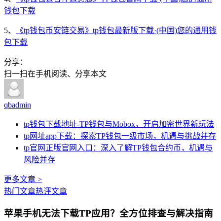
钱包下载
5、
《tp钱包币安链交易》tp钱包最新版下载·(中国)您的通用钱
包下载
分享：
扫一扫在手机阅读、分享本文
qbadmin
tp钱包下载地址-TP钱包与Mobox，开启加密世界新玩法
tp网址app下载：探索TP钱包一级市场，机遇与挑战并存
tp官网正版官网入口：深入了解TP钱包合约币，机遇与
风险并存
更多文章 >
热门文章
热评文章
苹果手机无法下载TP应用？全方位排查与解决指南