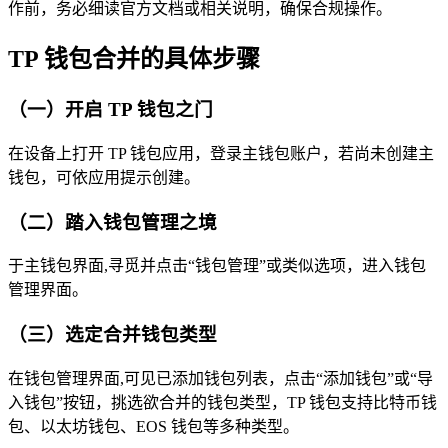
作前，务必细读官方文档或相关说明，确保合规操作。
TP 钱包合并的具体步骤
（一）开启 TP 钱包之门
在设备上打开 TP 钱包应用，登录主钱包账户，若尚未创建主
钱包，可依应用提示创建。
（二）踏入钱包管理之境
于主钱包界面,寻觅并点击“钱包管理”或类似选项，进入钱包
管理界面。
（三）选定合并钱包类型
在钱包管理界面,可见已添加钱包列表，点击“添加钱包”或“导
入钱包”按钮，挑选欲合并的钱包类型，TP 钱包支持比特币钱
包、以太坊钱包、EOS 钱包等多种类型。