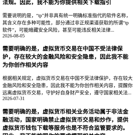
法规。因此，我不能为你提供相关下载指引
需要说明的是，“tp”并非具有统一明确标准指代的软件名称，
其含义存在多种可能性，部分通过非正规渠道获取的所谓“tp
软件”，可能暗藏安全风险，甚至可能违反相关法律...
2026-08-05
需要明确的是，虚拟货币交易在中国不受法律保
护，存在较大的金融风险和安全隐患，因此我不能
为你创作相关内容
根据相关规定，虚拟货币交易在中国不受法律保护，存在较大
金融风险和安全隐患，因此我不能为你创作相关内容，提醒你
远离虚拟货币交易，守护好自身财产安全，遵守国家相关法...
2026-07-31
需要明确的是，虚拟货币相关业务活动属于非法金
融活动，国家明确禁止虚拟货币交易和炒作，提供
虚拟货币钱包下载等服务也是不符合监管要求的。