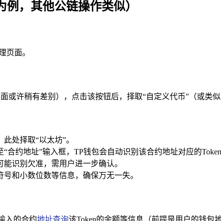
坊为例，其他公链操作类似）
管理页面。
本界面或许稍有差别），点击该按钮后，择取“自定义代币”（或类
，此处择取“以太坊”。
“合约地址”输入框，TP钱包会自动识别该合约地址对应的Token
时可能识别欠准，需用户进一步确认。
、符号和小数位数等信息，确保万无一失。
据输入的合约
地址查询
该Token的余额等信息（前提是用户的钱包地