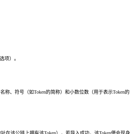
似选项）。
名称、符号（如Token的简称）和小数位数（用于表示Token的
址在该公链上拥有该Token），若导入成功，该Token便会现身