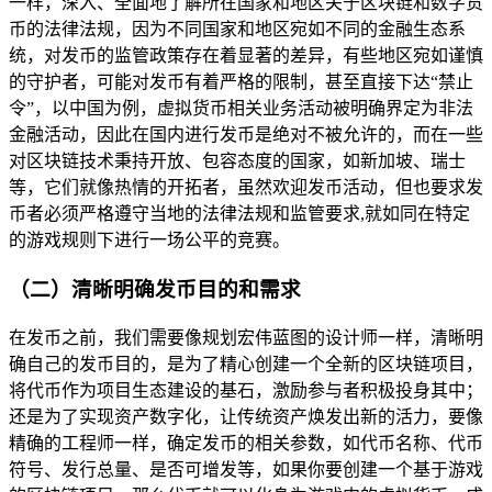
一样，深入、全面地了解所在国家和地区关于区块链和数字货
币的法律法规，因为不同国家和地区宛如不同的金融生态系
统，对发币的监管政策存在着显著的差异，有些地区宛如谨慎
的守护者，可能对发币有着严格的限制，甚至直接下达“禁止
令”，以中国为例，虚拟货币相关业务活动被明确界定为非法
金融活动，因此在国内进行发币是绝对不被允许的，而在一些
对区块链技术秉持开放、包容态度的国家，如新加坡、瑞士
等，它们就像热情的开拓者，虽然欢迎发币活动，但也要求发
币者必须严格遵守当地的法律法规和监管要求,就如同在特定
的游戏规则下进行一场公平的竞赛。
（二）清晰明确发币目的和需求
在发币之前，我们需要像规划宏伟蓝图的设计师一样，清晰明
确自己的发币目的，是为了精心创建一个全新的区块链项目，
将代币作为项目生态建设的基石，激励参与者积极投身其中；
还是为了实现资产数字化，让传统资产焕发出新的活力，要像
精确的工程师一样，确定发币的相关参数，如代币名称、代币
符号、发行总量、是否可增发等，如果你要创建一个基于游戏