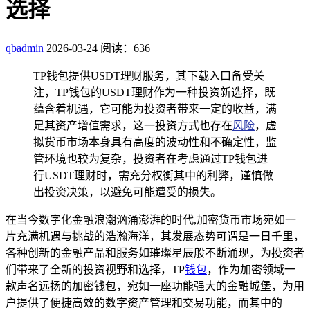
选择
qbadmin
2026-03-24
阅读：636
TP钱包提供USDT理财服务，其下载入口备受关
注，TP钱包的USDT理财作为一种投资新选择，既
蕴含着机遇，它可能为投资者带来一定的收益，满
足其资产增值需求，这一投资方式也存在
风险
，虚
拟货币市场本身具有高度的波动性和不确定性，监
管环境也较为复杂，投资者在考虑通过TP钱包进
行USDT理财时，需充分权衡其中的利弊，谨慎做
出投资决策，以避免可能遭受的损失。
在当今数字化金融浪潮汹涌澎湃的时代,加密货币市场宛如一
片充满机遇与挑战的浩瀚海洋，其发展态势可谓是一日千里，
各种创新的金融产品和服务如璀璨星辰般不断涌现，为投资者
们带来了全新的投资视野和选择，TP
钱包
，作为加密领域一
款声名远扬的加密钱包，宛如一座功能强大的金融城堡，为用
户提供了便捷高效的数字资产管理和交易功能，而其中的