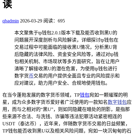
读
qbadmin
2026-03-29
阅读：695
本文聚焦于tp钱包2.0.1版本下载及能否收到黑U的
问题展开深度剖析与风险解读，详细探讨tp钱包在
交易过程中可能面临的接收黑U情况，分析黑U背
后隐藏的法律风险、资金安全风险等，通过对tp钱
包相关机制、市场现状等多方面研究，旨在让用户
清晰了解接收黑U的潜在危害，为使用tp钱包进行
数字货
币
交易的用户提供全面且专业的风险提示和
应对建议，助力用户安全、合规地使用钱包。
在当今蓬勃发展的数字货币领域，TP
钱包
宛如一颗璀璨的明
星，成为众多数字货币爱好者广泛使用的一款知名
数字钱包
应
用，而与之相对的“黑U”，则如同隐藏在暗处的阴影，是指那
些来源不合法、与洗钱、诈骗等违法犯罪活动紧密相连的
USDT（泰达币），近年来，伴随数字货币交易的日益频繁，
TP钱包能否收到黑U以及相关风险问题，宛如一块沉甸甸的石