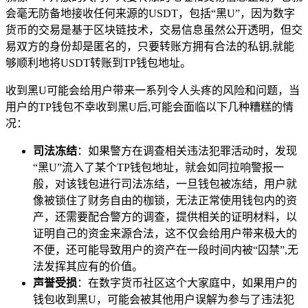
会毫无防备地接收任何来源的USDT，包括“黑U”，因为数字
货币的交易是基于区块链技术，交易信息虽然公开透明，但交
易双方的身份却是匿名的，只要转账方拥有合法的私钥,就能
够顺利地将USDT转账到TP钱包地址。
收到黑U可能会给用户带来一系列令人头疼的风险和问题，当
用户的TP钱包不幸收到黑U后,可能会面临以下几种糟糕的情
况：
司法冻结
：如果警方在调查相关违法犯罪活动时，发现
“黑U”流入了某个TP钱包地址，就会如同拉响警报一
般，对该钱包进行司法冻结，一旦钱包被冻结，用户就
像被锁住了财务自由的枷锁，无法正常使用钱包内的资
产，还需要配合警方的调查，提供相关的证明材料，以
证明自己的资金来源合法，这不仅会给用户带来极大的
不便，还可能导致用户的资产在一段时间内被“囚禁”,无
法发挥其应有的价值。
声誉受损
：在数字货币社区这个大家庭中，如果用户的
钱包收到黑U，可能会被其他用户误解为参与了违法犯