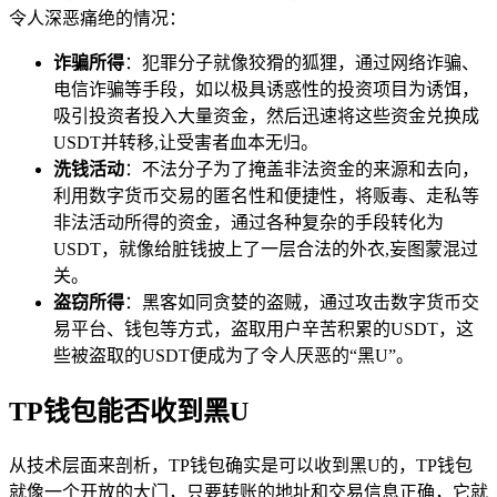
令人深恶痛绝的情况：
诈骗所得
：犯罪分子就像狡猾的狐狸，通过网络诈骗、
电信诈骗等手段，如以极具诱惑性的投资项目为诱饵，
吸引投资者投入大量资金，然后迅速将这些资金兑换成
USDT并转移,让受害者血本无归。
洗钱活动
：不法分子为了掩盖非法资金的来源和去向，
利用数字货币交易的匿名性和便捷性，将贩毒、走私等
非法活动所得的资金，通过各种复杂的手段转化为
USDT，就像给脏钱披上了一层合法的外衣,妄图蒙混过
关。
盗窃所得
：黑客如同贪婪的盗贼，通过攻击数字货币交
易平台、钱包等方式，盗取用户辛苦积累的USDT，这
些被盗取的USDT便成为了令人厌恶的“黑U”。
TP钱包能否收到黑U
从技术层面来剖析，TP钱包确实是可以收到黑U的，TP钱包
就像一个开放的大门，只要转账的地址和交易信息正确，它就