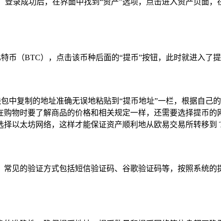
录，登录成功后，在界面中找到“资产”选项，点击进入资产页面
比特币（BTC），点击该币种后面的“提币”按钮，此时就进入了
 钱包中复制的地址准确无误地粘贴到“提币地址”一栏，根据自
购物时要了解商品的价格和相关规定一样，还需要选择提币的网络，
择以太坊网络，这样才能保证资产顺利地从欧易交易所转移到 T
，常见的验证方式包括短信验证码、谷歌验证码等，按照系统的