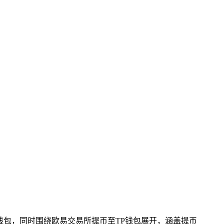
钱包，同时围绕欧易交易所提币至TP钱包展开，涵盖提币