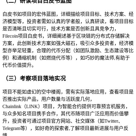
（二）研读项目白皮书蓝图
白皮书如项目的宏伟蓝图，详细描绘项目目标、技术方案、经
济模型等，投资者需如认真的学者般，认真研读，看项目目标
是否清晰且切实可行，技术方案是否创新且具竞争力，
Filecoin项目白皮书，详细阐述基于区块链的分布式存储解决
方案，此创新技术方案如强大磁石，吸引众多投资者，经济模
型亦举足轻重，合理的代币分配（如团队激励、生态建设等比
例）和通缩机制（如燃烧代币等），如巧妙的魔法师,有助于
代币价值提升。
（三）考察项目落地实况
项目不能如虚幻的空中楼阁，需有实际落地应用，查看项目是
否推出实际产品，用户数量与活跃度几何，
Chainlink（LINK）项目，为智能合约提供可靠预言机服务，
与众多知名项目携手合作，其代币随项目广泛应用而价值攀
升，投资者可通过项目官方网站、社交媒体（如Twitter、
Telegram等），如好奇的探索者,了解项目最新进展与用户反
馈。