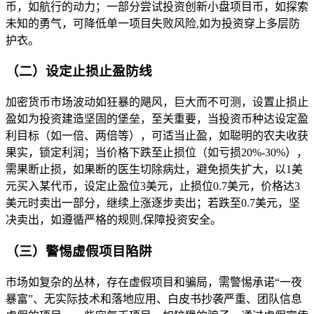
币，如航行的动力；一部分尝试投资创新小盘项目币，如探索
未知的勇气，可降低单一项目失败风险,如为投资穿上多层防
护衣。
（二）设定止损止盈防线
加密货币市场波动如狂暴的飓风，巨大而不可测，设置止损止
盈如为投资建造坚固的堡垒，至关重要，当投资币种达设定盈
利目标（如一倍、两倍等），可适当止盈，如聪明的农夫收获
果实，锁定利润；当价格下跌至止损位（如亏损20%-30%），
需果断止损，如果断的医生切除病灶，避免损失扩大，以1美
元买入某代币，设定止盈位3美元，止损位0.7美元，价格达3
美元时卖出一部分，继续上涨逐步卖出；若跌至0.7美元，坚
决卖出，如遵循严格的规则,保障投资安全。
（三）警惕虚假项目陷阱
市场如复杂的丛林，存在虚假项目和骗局，需警惕承诺“一夜
暴富”、无实际技术和落地应用、白皮书抄袭严重、团队信息