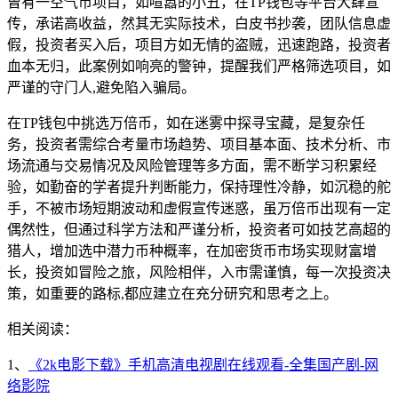
曾有一空气币项目，如喧嚣的小丑，在TP钱包等平台大肆宣
传，承诺高收益，然其无实际技术，白皮书抄袭，团队信息虚
假，投资者买入后，项目方如无情的盗贼，迅速跑路，投资者
血本无归，此案例如响亮的警钟，提醒我们严格筛选项目，如
严谨的守门人,避免陷入骗局。
在TP钱包中挑选万倍币，如在迷雾中探寻宝藏，是复杂任
务，投资者需综合考量市场趋势、项目基本面、技术分析、市
场流通与交易情况及风险管理等多方面，需不断学习积累经
验，如勤奋的学者提升判断能力，保持理性冷静，如沉稳的舵
手，不被市场短期波动和虚假宣传迷惑，虽万倍币出现有一定
偶然性，但通过科学方法和严谨分析，投资者可如技艺高超的
猎人，增加选中潜力币种概率，在加密货币市场实现财富增
长，投资如冒险之旅，风险相伴，入市需谨慎，每一次投资决
策，如重要的路标,都应建立在充分研究和思考之上。
相关阅读：
1、
《2k电影下载》手机高清电视剧在线观看-全集国产剧-网
络影院