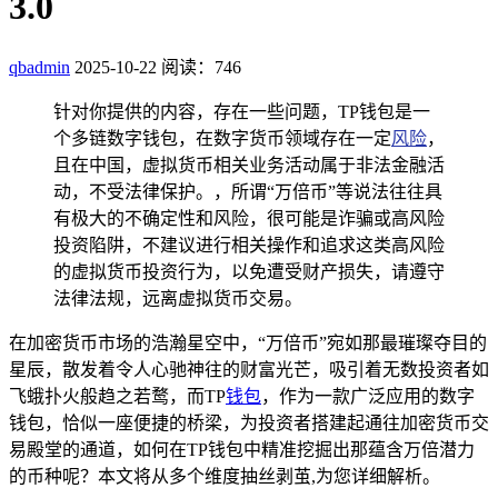
3.0
qbadmin
2025-10-22
阅读：746
针对你提供的内容，存在一些问题，TP钱包是一
个多链数字钱包，在数字货币领域存在一定
风险
，
且在中国，虚拟货币相关业务活动属于非法金融活
动，不受法律保护。，所谓“万倍币”等说法往往具
有极大的不确定性和风险，很可能是诈骗或高风险
投资陷阱，不建议进行相关操作和追求这类高风险
的虚拟货币投资行为，以免遭受财产损失，请遵守
法律法规，远离虚拟货币交易。
在加密货币市场的浩瀚星空中，“万倍币”宛如那最璀璨夺目的
星辰，散发着令人心驰神往的财富光芒，吸引着无数投资者如
飞蛾扑火般趋之若鹜，而TP
钱包
，作为一款广泛应用的数字
钱包，恰似一座便捷的桥梁，为投资者搭建起通往加密货币交
易殿堂的通道，如何在TP钱包中精准挖掘出那蕴含万倍潜力
的币种呢？本文将从多个维度抽丝剥茧,为您详细解析。