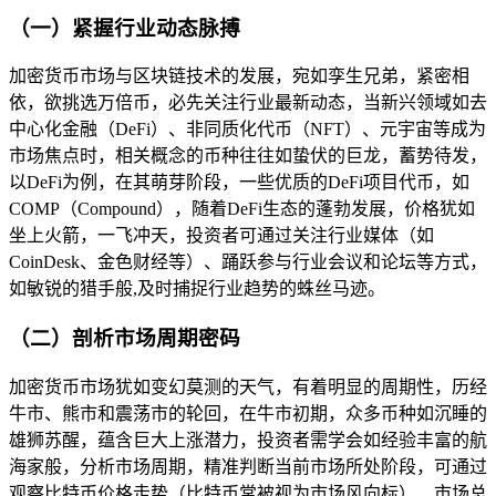
（一）紧握行业动态脉搏
加密货币市场与区块链技术的发展，宛如孪生兄弟，紧密相
依，欲挑选万倍币，必先关注行业最新动态，当新兴领域如去
中心化金融（DeFi）、非同质化代币（NFT）、元宇宙等成为
市场焦点时，相关概念的币种往往如蛰伏的巨龙，蓄势待发，
以DeFi为例，在其萌芽阶段，一些优质的DeFi项目代币，如
COMP（Compound），随着DeFi生态的蓬勃发展，价格犹如
坐上火箭，一飞冲天，投资者可通过关注行业媒体（如
CoinDesk、金色财经等）、踊跃参与行业会议和论坛等方式，
如敏锐的猎手般,及时捕捉行业趋势的蛛丝马迹。
（二）剖析市场周期密码
加密货币市场犹如变幻莫测的天气，有着明显的周期性，历经
牛市、熊市和震荡市的轮回，在牛市初期，众多币种如沉睡的
雄狮苏醒，蕴含巨大上涨潜力，投资者需学会如经验丰富的航
海家般，分析市场周期，精准判断当前市场所处阶段，可通过
观察比特币价格走势（比特币常被视为市场风向标）、市场总