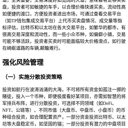
道，至关重要，交易深度好如宽阔的大道，意味着有足够买卖
盘，投资者可如敏捷的车手，以合理价格快速买卖，流动性高
如便捷的渡口，方便投资者进出市场，可通过查看交易平台
（如TP钱包集成交易平台）上代币买卖盘情况、成交量等指
标评估，比特币和以太坊在各大交易平台，如繁华的都市，有
很高交易深度和流动性，而一些小众币种，如偏僻小镇，交易
可能不够活跃，投资者买卖时可能面临较大价格滑点，如行驶
在崎岖道路的车辆,颠簸难行。
强化风险管理
（一）实施分散投资策略
投资如航行在波涛汹涌的大海，不可将所有资金如孤注一掷的
赌徒，投入一个币种，即便极度看好某项目，亦需如智慧的将
军排兵布阵，进行分散投资，可选择不同领域（如DeFi、
NFT、公链等）、不同市值（大盘币、中盘币、小盘币）的币
种组合投资，如合理配置资产，一部分资金投资比特币、以太
坊等大盘稳定币，如坚固的锚；一部分投资有潜力的中盘项目