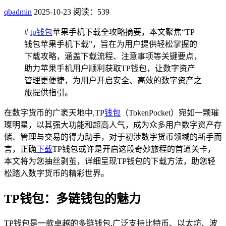
qbadmin
2025-10-23
阅读：539
#
tp钱包
苹果手机下载全攻略摘要，本文聚焦“TP
钱包苹果手机下载”，旨在为用户提供轻松掌握的
下载攻略，涵盖下载流程、注意事项等关键要点，
助力苹果手机用户顺利获取TP钱包，让数字资产
管理更便捷，为用户开启安全、高效的数字资产之
旅提供指引。
在数字货币的广袤天地中,TP
钱包
（TokenPocket）宛如一颗璀
璨明星，以其强大功能和超高人气，成为众多用户数字资产存
储、管理与交易的得力助手，对于初涉数字货币领域的新手而
言，正确
下载
TP钱包或许是开启这段奇妙旅程的首道关卡，
本文将为您抽丝剥茧，详细呈现TP钱包的下载方法，助您轻
松踏入数字货币的精彩世界。
TP钱包：多链钱包的魅力
TP钱包是一款卓越的多链钱包,广泛支持比特币、以太坊、波