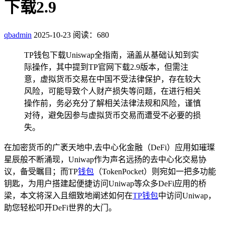
下载2.9
qbadmin
2025-10-23
阅读：680
TP钱包下载Uniswap全指南，涵盖从基础认知到实
际操作，其中提到TP官网下载2.9版本，但需注
意，虚拟货币交易在中国不受法律保护，存在较大
风险，可能导致个人财产损失等问题，在进行相关
操作前，务必充分了解相关法律法规和风险，谨慎
对待，避免因参与虚拟货币交易而遭受不必要的损
失。
在加密货币的广袤天地中,去中心化金融（DeFi）应用如璀璨
星辰般不断涌现，Uniwap作为声名远扬的去中心化交易协
议，备受瞩目；而TP
钱包
（TokenPocket）则宛如一把多功能
钥匙，为用户搭建起便捷访问Uniwap等众多DeFi应用的桥
梁，本文将深入且细致地阐述如何在
TP钱包
中访问Uniwap，
助您轻松叩开DeFi世界的大门。