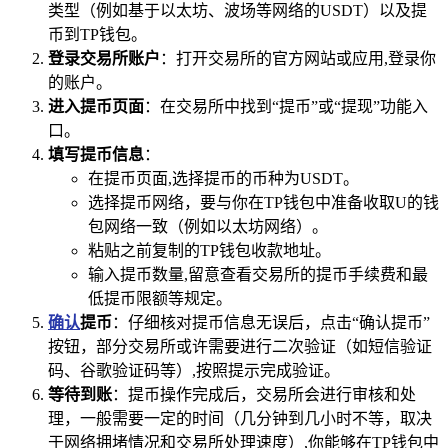
类型（例如基于以太坊、波场等网络的USDT）以及提
币到TP钱包。
登录交易所账户
：打开交易所的官方网站或应用,登录你
的账户。
进入提币页面
：在交易所中找到“提币”或“提现”功能入
口。
填写提币信息
：
在提币页面,选择提币的币种为USDT。
选择提币网络，要与你在TP钱包中准备收取U的钱
包网络一致（例如以太坊网络）。
粘贴之前复制的TP钱包收款地址。
输入提币数量,留意查看交易所的提币手续费和最
低提币限额等规定。
确认
提币
：仔细核对提币信息无误后，点击“确认提币”
按钮，部分交易所或许需要进行二次验证（如短信验证
码、谷歌验证码等）,按照提示完成验证。
等待到账
：提币操作完成后，交易所会进行审核和处
理，一般需要一定的时间（几分钟到几小时不等，取决
于网络拥堵情况和交易所处理速度）,你能够在TP钱包中