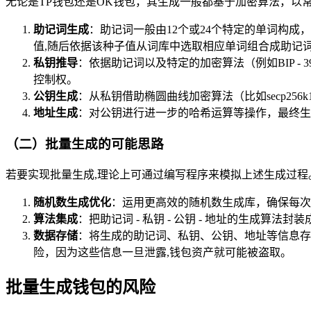
无论是TP钱包还是OK钱包，其生成一般都基于加密算法，以常见的
助记词生成
：助记词一般由12个或24个特定的单词构
值,随后依据该种子值从词库中选取相应单词组合成助记
私钥推导
：依据助记词以及特定的加密算法（例如BIP 
控制权。
公钥生成
：从私钥借助椭圆曲线加密算法（比如secp2
地址生成
：对公钥进行进一步的哈希运算等操作，最终生
（二）批量生成的可能思路
若要实现批量生成,理论上可通过编写程序来模拟上述生成过程
随机数生成优化
：运用更高效的随机数生成库，确保每次
算法集成
：把助记词 - 私钥 - 公钥 - 地址的生成
数据存储
：将生成的助记词、私钥、公钥、地址等信息存
险，因为这些信息一旦泄露,钱包资产就可能被盗取。
批量生成钱包的风险