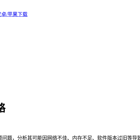
版安卓/苹果下载
略
顿问题，分析其可能因网络不佳、内存不足、软件版本过旧等导